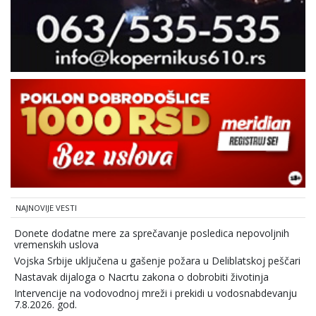
NAJNOVIJE VESTI
Donete dodatne mere za sprečavanje posledica nepovoljnih
vremenskih uslova
Vojska Srbije uključena u gašenje požara u Deliblatskoj peščari
Nastavak dijaloga o Nacrtu zakona o dobrobiti životinja
Intervencije na vodovodnoj mreži i prekidi u vodosnabdevanju
7.8.2026. god.