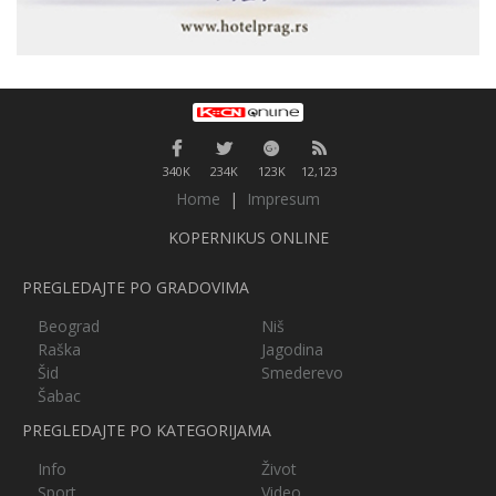
340K
234K
123K
12,123
Home
|
Impresum
KOPERNIKUS ONLINE
PREGLEDAJTE PO GRADOVIMA
Beograd
Niš
Raška
Jagodina
Šid
Smederevo
Šabac
PREGLEDAJTE PO KATEGORIJAMA
Info
Život
Sport
Video