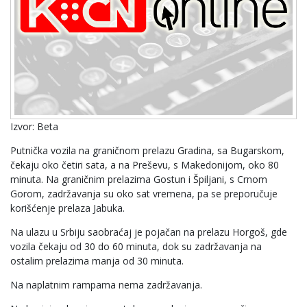
Izvor: Beta
Putnička vozila na graničnom prelazu Gradina, sa Bugarskom,
čekaju oko četiri sata, a na Preševu, s Makedonijom, oko 80
minuta. Na graničnim prelazima Gostun i Špiljani, s Crnom
Gorom, zadržavanja su oko sat vremena, pa se preporučuje
korišćenje prelaza Jabuka.
Na ulazu u Srbiju saobraćaj je pojačan na prelazu Horgoš, gde
vozila čekaju od 30 do 60 minuta, dok su zadržavanja na
ostalim prelazima manja od 30 minuta.
Na naplatnim rampama nema zadržavanja.