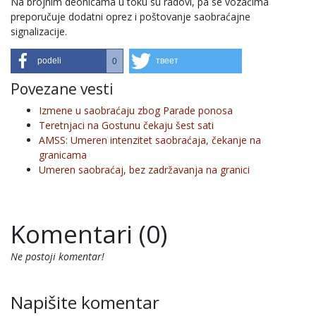
Na brojnim deonicama u toku su radovi, pa se vozačima
preporučuje dodatni oprez i poštovanje saobraćajne
signalizacije.
podeli
твеет
0
Povezane vesti
Izmene u saobraćaju zbog Parade ponosa
Teretnjaci na Gostunu čekaju šest sati
AMSS: Umeren intenzitet saobraćaja, čekanje na
granicama
Umeren saobraćaj, bez zadržavanja na granici
Komentari (0)
Ne postoji komentar!
Napišite komentar