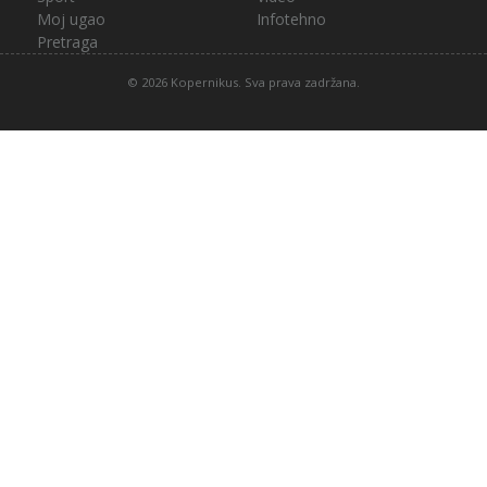
Moj ugao
Infotehno
Pretraga
© 2026 Kopernikus. Sva prava zadržana.