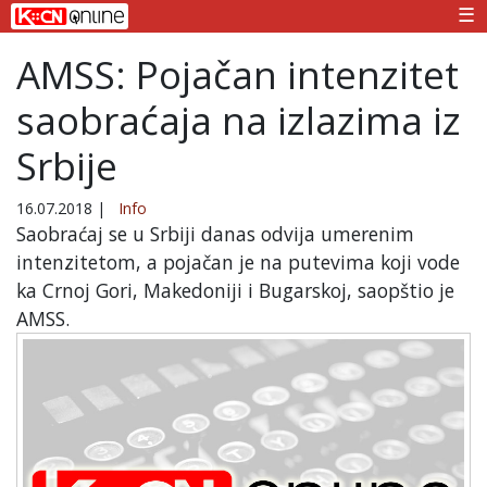
☰
AMSS: Pojačan intenzitet
saobraćaja na izlazima iz
Srbije
16.07.2018
|
Info
Saobraćaj se u Srbiji danas odvija umerenim
intenzitetom, a pojačan je na putevima koji vode
ka Crnoj Gori, Makedoniji i Bugarskoj, saopštio je
AMSS.