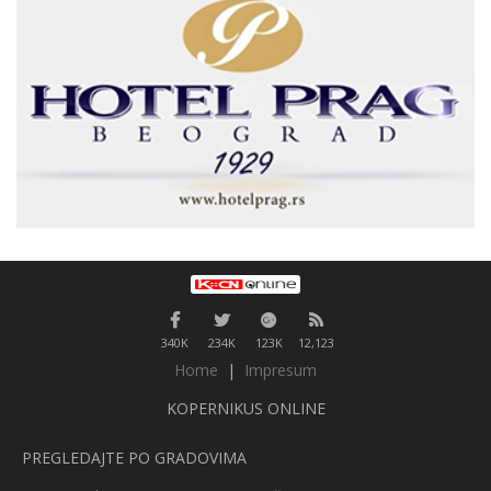
340K
234K
123K
12,123
Home
|
Impresum
KOPERNIKUS ONLINE
PREGLEDAJTE PO GRADOVIMA