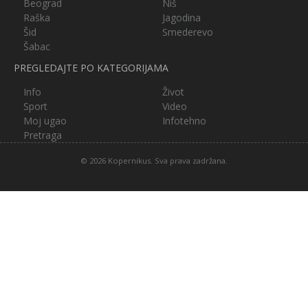
Beograd
Niš
Raška
Jagodina
Šid
Smederevo
Šabac
PREGLEDAJTE PO KATEGORIJAMA
Info
Život
Sport
Video
Moj ugao
Infotehno
Pretraga
© 2026 Kopernikus. Sva prava zadržana.