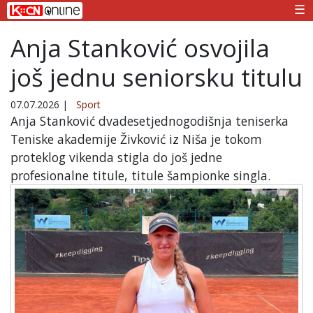
☰
Anja Stanković osvojila
još jednu seniorsku titulu
07.07.2026
|
Sport
Anja Stanković dvadesetjednogodišnja teniserka
Teniske akademije Živković iz Niša je tokom
proteklog vikenda stigla do još jedne
profesionalne titule, titule šampionke singla.