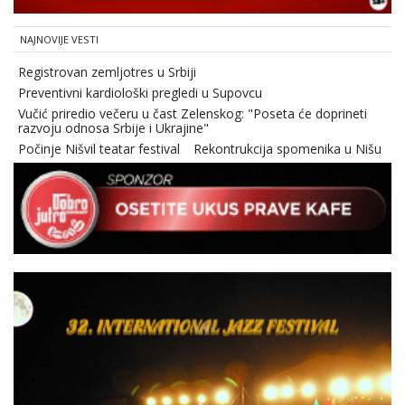
NAJNOVIJE VESTI
Registrovan zemljotres u Srbiji
Preventivni kardiološki pregledi u Supovcu
Vučić priredio večeru u čast Zelenskog: "Poseta će doprineti
razvoju odnosa Srbije i Ukrajine"
Počinje Nišvil teatar festival
Rekontrukcija spomenika u Nišu