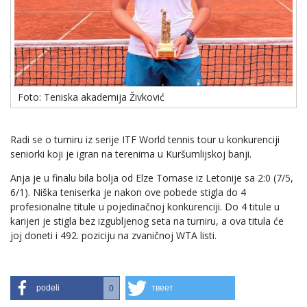
Foto: Teniska akademija Živković
Radi se o turniru iz serije ITF World tennis tour u konkurenciji
seniorki koji je igran na terenima u Kuršumlijskoj banji.
Anja je u finalu bila bolja od Elze Tomase iz Letonije sa 2:0 (7/5,
6/1). Niška teniserka je nakon ove pobede stigla do 4
profesionalne titule u pojedinačnoj konkurenciji. Do 4 titule u
karijeri je stigla bez izgubljenog seta na turniru, a ova titula će
joj doneti i 492. poziciju na zvaničnoj WTA listi.
podeli
твеет
0