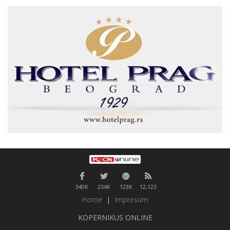
340K
234K
123K
12,123
Home
|
Impresum
KOPERNIKUS ONLINE