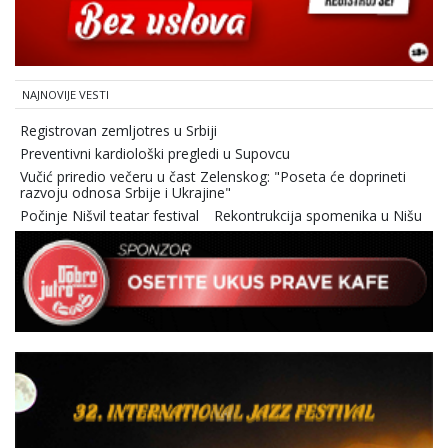
NAJNOVIJE VESTI
Registrovan zemljotres u Srbiji
Preventivni kardiološki pregledi u Supovcu
Vučić priredio večeru u čast Zelenskog: "Poseta će doprineti
razvoju odnosa Srbije i Ukrajine"
Počinje Nišvil teatar festival
Rekontrukcija spomenika u Nišu