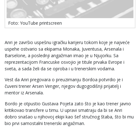
Foto: YouTube printscreen
Anri je završio uspešnu igračku karijeru tokom koje je najveće
uspehe ostvario sa ekipama Monaka, Juventusa, Arsenala i
Barselone, a poslednji angažman imao je u Njujorku. Sa
reprezentacijom Francuske osvojio je titule prvaka Evrope i
sveta, a sada želi da se oproba i u trenerskim vodama.
Vest da Anri pregovara o preuzimanju Bordoa potvrdio je i
čuveni trener Arsen Venger, njegov dugogodišnji prijatelj i
mentor iz Arsenala.
Bordo je otpustio Gustava Pojeta zato što je kao trener javno
kritikovao transfere u timu. U upravi smatraju da bi se Anri
dobro snašao u njihovoj ekipi kao šef stručnog štaba, što bi mu
bio prvi samostalni trenerski angažman.