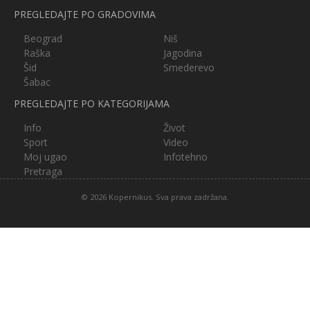
PREGLEDAJTE PO GRADOVIMA
Beograd
Niš
Raška
Jagodina
Šid
Smederevo
Šabac
PREGLEDAJTE PO KATEGORIJAMA
Info
Život
Sport
Video
Moj ugao
Infotehno
Pretraga
© 2026 Kopernikus. Sva prava zadržana.