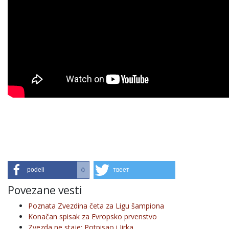
podeli
твеет
0
Povezane vesti
Poznata Zvezdina četa za Ligu šampiona
Konačan spisak za Evropsko prvenstvo
Zvezda ne staje: Potpisao i Jirka