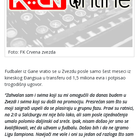
Foto: FK Crvena zvezda
Fudbaler iz Gane vratio se u Zvezdu posle samo šest meseci iz
kineskog Ðangsua u transferu od 1,5 miliona evra i potpisao
trogodišnji ugovor.
“Zahvalan sam i svima koji su mi omogućili da danas budem u
Zvezdi i svima koji su došli na promociju. Presrećan sam što su
moji saigrači uspeli da se plasiraju u grupnu fazu. Pravi su ratnici,
na 2:0 u Salcburgu mi nije bilo lako, ali sam posle izjednačenja
umalo polomio daljinski od sreće. Ipak, nisam došao jer smo se
kvalifikovali, već da uživam u fudbalu. Došao bih i da ne igramo
Ligu šampiona. Navijači me vole i oni su jedan od razloga što sam