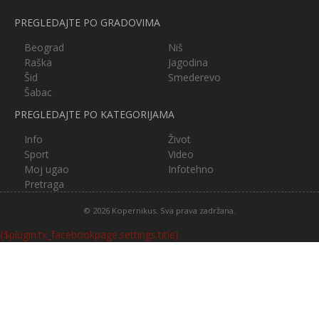
PREGLEDAJTE PO GRADOVIMA
Beograd
Niš
Raška
Jagodina
Šid
Smederevo
Šabac
PREGLEDAJTE PO KATEGORIJAMA
Info
Život
Sport
Video
Moj ugao
Infotehno
Pretraga
© 2026 Kopernikus. Sva prava zadržana.
{$plugin.tx_facebookpage.settings.title}