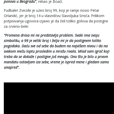
ponovo u Beogradu”
, rekao je Boaći.
Fudbaler Zvezde je uzeo broj 99, koji je ranije nosio Petar
Orlandić, jer je broj 14 u vlasništvu Slavoljuba Srnića. Prilikom
potpisivanja ugovora izjavio je da želi toliko golova da postigne
za crveno-bele:
“Promena dresa mi ne predstavlja problem. Svaki ima svoju
simboliku, a 99 je veliki broj i želja mi je da postignem toliko
pogodaka. Daću sve od sebe da budem na najvišem nivou i da na
svakom meču loptu prosledim u mrežu rivala. Mlad sam igrač koji
treba da se dokaže i postigne još mnogo. Ono što je bilo u prvom
mandatu ostavljam iza sebe, vreme je ispred mene i gledam samo
unapred”.