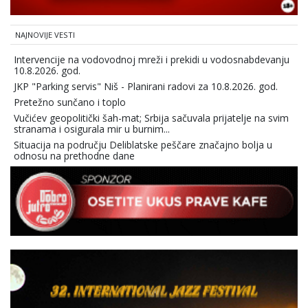
NAJNOVIJE VESTI
Intervencije na vodovodnoj mreži i prekidi u vodosnabdevanju
10.8.2026. god.
JKP "Parking servis" Niš - Planirani radovi za 10.8.2026. god.
Pretežno sunčano i toplo
Vučićev geopolitički šah-mat; Srbija sačuvala prijatelje na svim
stranama i osigurala mir u burnim...
Situacija na području Deliblatske peščare značajno bolja u
odnosu na prethodne dane