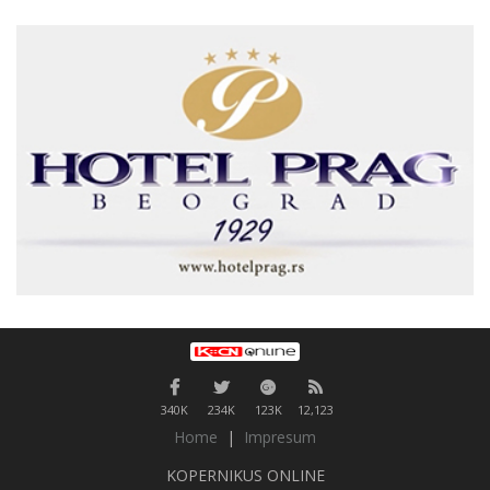
340K
234K
123K
12,123
Home
|
Impresum
KOPERNIKUS ONLINE