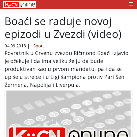
☰
Boaći se raduje novoj
epizodi u Zvezdi (video)
04.09.2018
|
Sport
Povratnik u Crvenu zvezdu Ričmond Boaći izjavio
je očekuje i da ima veliku želju da bude
produktivan kao u prvom mandatu, pa i da se
upiše u strelce i u Ligi šampiona protiv Pari Sen
Žermena, Napolija i Liverpula.