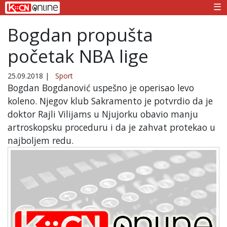
☰
Bogdan propušta
početak NBA lige
25.09.2018
|
Sport
Bogdan Bogdanović uspešno je operisao levo
koleno. Njegov klub Sakramento je potvrdio da je
doktor Rajli Vilijams u Njujorku obavio manju
artroskopsku proceduru i da je zahvat protekao u
najboljem redu.