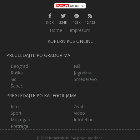
340K
234K
123K
12,123
Home
|
Impresum
KOPERNIKUS ONLINE
PREGLEDAJTE PO GRADOVIMA
Beograd
Niš
Raška
Jagodina
Šid
Smederevo
Šabac
PREGLEDAJTE PO KATEGORIJAMA
Info
Život
Sport
Video
Moj ugao
Infotehno
Pretraga
© 2026 Kopernikus. Sva prava zadržana.