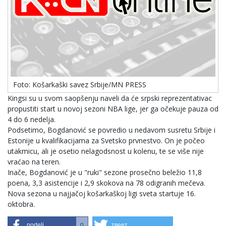
Foto: Košarkaški savez Srbije/MN PRESS
Kingsi su u svom saopšenju naveli da će srpski reprezentativac
propustiti start u novoj sezoni NBA lige, jer ga očekuje pauza od
4 do 6 nedelja.
Podsetimo, Bogdanović se povredio u nedavom susretu Srbije i
Estonije u kvalifikacijama za Svetsko prvnestvo. On je počeo
utakmicu, ali je osetio nelagodsnost u kolenu, te se više nije
vraćao na teren.
Inače, Bogdanović je u "ruki" sezone prosečno beležio 11,8
poena, 3,3 asistencije i 2,9 skokova na 78 odigranih mečeva.
Nova sezona u najjačoj košarkaškoj ligi sveta startuje 16.
oktobra.
podeli
твеет
0