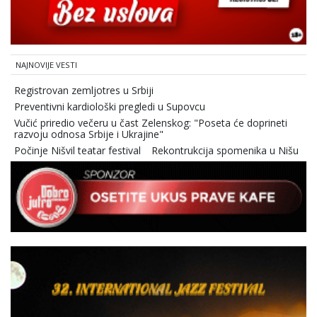
NAJNOVIJE VESTI
Registrovan zemljotres u Srbiji
Preventivni kardiološki pregledi u Supovcu
Vučić priredio večeru u čast Zelenskog: "Poseta će doprineti
razvoju odnosa Srbije i Ukrajine"
Počinje Nišvil teatar festival
Rekontrukcija spomenika u Nišu