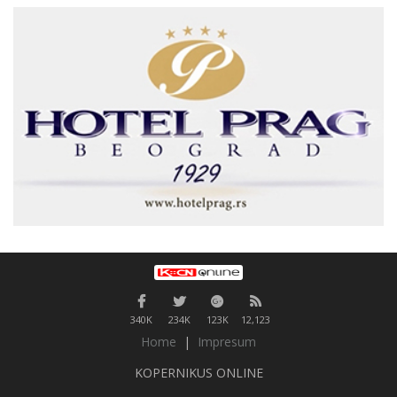
340K
234K
123K
12,123
Home
|
Impresum
KOPERNIKUS ONLINE