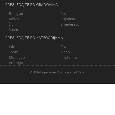
PREGLEDAJTE PO GRADOVIMA
Beograd
Niš
Raška
Jagodina
Šid
Smederevo
Šabac
PREGLEDAJTE PO KATEGORIJAMA
Info
Život
Sport
Video
Moj ugao
Infotehno
Pretraga
© 2026 Kopernikus. Sva prava zadržana.