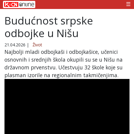
☰
Budućnost srpske
odbojke u Nišu
21.04.2026
|
Život
Najbolji mladi odbojkaši i odbojkašice, učenici
osnovnih i srednjih škola okupili su se u Nišu na
državnom prvenstvu. Učestvuju 32 škole koje su
plasman izorile na regionalnim takmičenjima.