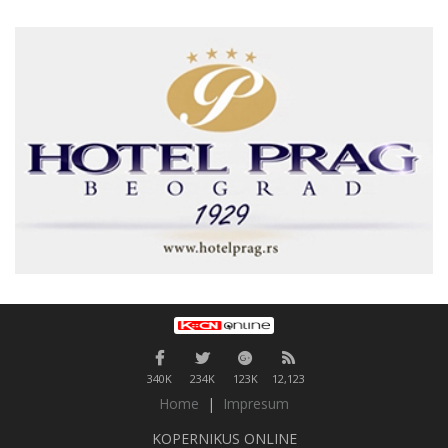
340K
234K
123K
12,123
Home
|
Impresum
KOPERNIKUS ONLINE