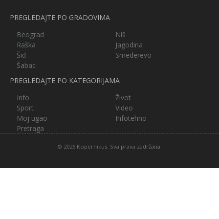
PREGLEDAJTE PO GRADOVIMA
Beograd
Niš
Raška
Jagodina
Šid
Smederevo
Šabac
PREGLEDAJTE PO KATEGORIJAMA
Info
Život
Sport
Video
Moj ugao
Infotehno
Pretraga
© 2026 Kopernikus. Sva prava zadržana.