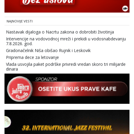
NAJNOVIJE VESTI
Nastavak dijaloga o Nacrtu zakona o dobrobiti životinja
Intervencije na vodovodnoj mreži i prekidi u vodosnabdevanju
7.8.2026. god.
Gradonačelnik Niša obišao Rujnik i Leskovik
Priprema dece za letovanje
Vlada usvojila paket podrške privredi vredan skoro tri milijarde
dinara