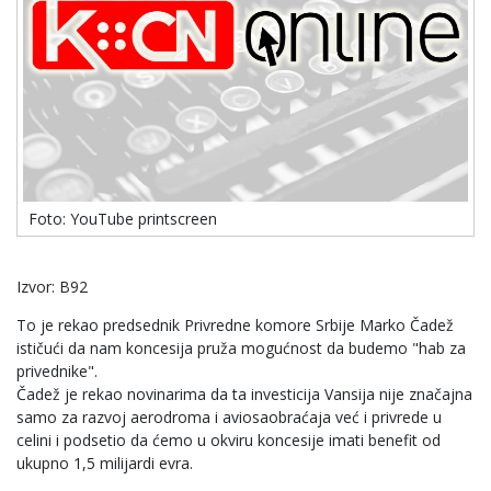
Foto: YouTube printscreen
Izvor: B92
To je rekao predsednik Privredne komore Srbije Marko Čadež
ističući da nam koncesija pruža mogućnost da budemo "hab za
privednike".
Čadež je rekao novinarima da ta investicija Vansija nije značajna
samo za razvoj aerodroma i aviosaobraćaja već i privrede u
celini i podsetio da ćemo u okviru koncesije imati benefit od
ukupno 1,5 milijardi evra.