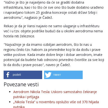
"Važno je što je najavljeno da će se graditi dodatna
infrastrktura, kao i to što će sve ono što bude dodatno urađeno
i napravljano tokom 25 godina koncesije ostati državi Srbiji i
aerodromu", naglasio je Čadež.
Rekao je da je Vansi najavio ne samo ulaganje u infrastrkturu
već i u tzv. objete podrške budući da u okolini aerodroma nema
hotela niti železnice.
"Najvažnije je da imamo ozbiljan aerodrom, što bi nas u
regionu činilo tzv. habom za privrednike koji bi da dođu i prave
velike poslove. Kada imate dobre linije i dobar aerodrom, imate
poitencijal da budete hab odnosno privredno čvorište za sve koji
bi da dođu i prave posao", naveo je Čadež.
podeli
твеет
Povezane vesti
Aerodrom Nikola Tesla: Uskoro samostalno čekiranje
putnika i prtljaga
„Nikola Tesla“ u novembru opslužio više od 370 hiljada
putnika