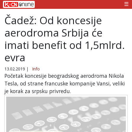
☰
Čadež: Od koncesije
aerodroma Srbija će
imati benefit od 1,5mlrd.
evra
13.02.2019
|
Info
Početak koncesije beogradskog aerodroma Nikola
Tesla, od strane francuske kompanije Vansi, veliki
je korak za srpsku privredu.