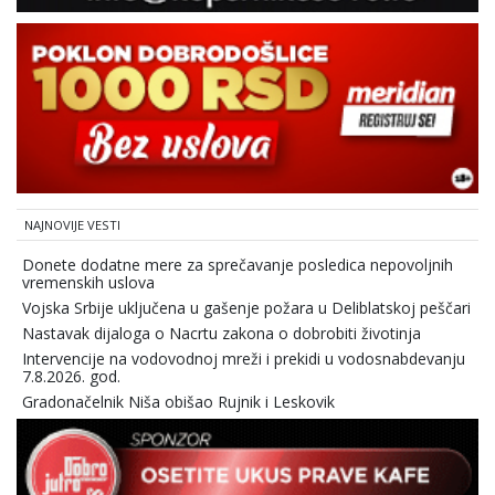
NAJNOVIJE VESTI
Donete dodatne mere za sprečavanje posledica nepovoljnih
vremenskih uslova
Vojska Srbije uključena u gašenje požara u Deliblatskoj peščari
Nastavak dijaloga o Nacrtu zakona o dobrobiti životinja
Intervencije na vodovodnoj mreži i prekidi u vodosnabdevanju
7.8.2026. god.
Gradonačelnik Niša obišao Rujnik i Leskovik