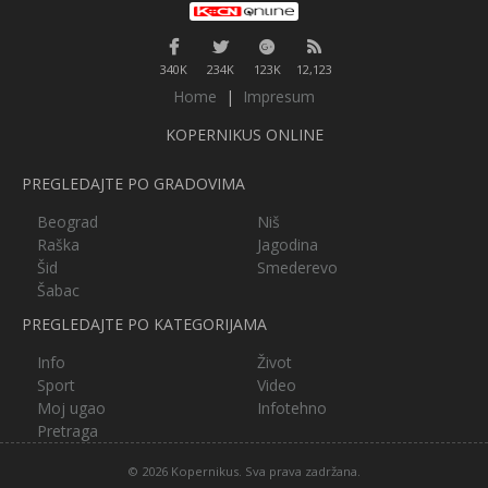
340K
234K
123K
12,123
Home
|
Impresum
KOPERNIKUS ONLINE
PREGLEDAJTE PO GRADOVIMA
Beograd
Niš
Raška
Jagodina
Šid
Smederevo
Šabac
PREGLEDAJTE PO KATEGORIJAMA
Info
Život
Sport
Video
Moj ugao
Infotehno
Pretraga
© 2026 Kopernikus. Sva prava zadržana.