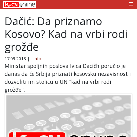
☰
Dačić: Da priznamo
Kosovo? Kad na vrbi rodi
grožđe
17.09.2018
|
Info
Ministar spoljnih poslova Ivica Dacičh poručio je
danas da će Srbija priznati kosovsku nezavisnost i
dozvoliti im stolicu u UN "kad na vrbi rodi
grožđe".