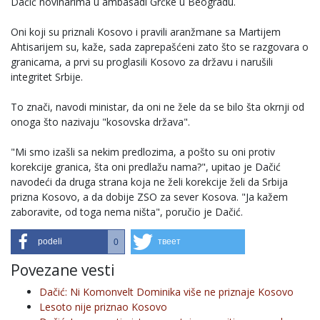
Dačić novinarima u ambasadi Grčke u Beogradu.
Oni koji su priznali Kosovo i pravili aranžmane sa Martijem
Ahtisarijem su, kaže, sada zaprepašćeni zato što se razgovara o
granicama, a prvi su proglasili Kosovo za državu i narušili
integritet Srbije.
To znači, navodi ministar, da oni ne žele da se bilo šta okrnji od
onoga što nazivaju "kosovska država".
"Mi smo izašli sa nekim predlozima, a pošto su oni protiv
korekcije granica, šta oni predlažu nama?", upitao je Dačić
navodeći da druga strana koja ne želi korekcije želi da Srbija
prizna Kosovo, a da dobije ZSO za sever Kosova. "Ja kažem
zaboravite, od toga nema ništa", poručio je Dačić.
podeli
твеет
0
Povezane vesti
Dačić: Ni Komonvelt Dominika više ne priznaje Kosovo
Lesoto nije priznao Kosovo