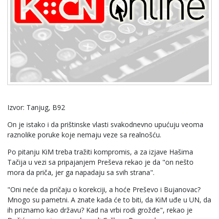
Izvor: Tanjug, B92
On je istako i da prištinske vlasti svakodnevno upućuju veoma
raznolike poruke koje nemaju veze sa realnošću.
Po pitanju KiM treba tražiti kompromis, a za izjave Hašima
Tačija u vezi sa pripajanjem Preševa rekao je da "on nešto
mora da priča, jer ga napadaju sa svih strana".
"Oni neće da pričaju o korekciji, a hoće Preševo i Bujanovac?
Mnogo su pametni. A znate kada će to biti, da KiM uđe u UN, da
ih priznamo kao državu? Kad na vrbi rodi grožđe", rekao je