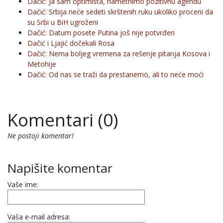
Dačić: Ja sam optimista, nametnimo pozitivnu agendu
Dačić: Srbija neće sedeti skrštenih ruku ukoliko proceni da
su Srbi u BiH ugroženi
Dačić: Datum posete Putina još nije potvrđen
Dačić i Ljajić dočekali Rosa
Dačić: Nema boljeg vremena za rešenje pitanja Kosova i
Metohije
Dačić: Od nas se traži da prestanemo, ali to neće moći
Komentari (0)
Ne postoji komentar!
Napišite komentar
Vaše ime:
Vaša e-mail adresa: