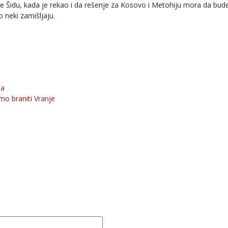
e Šidu, kada je rekao i da rešenje za Kosovo i Metohiju mora da bud
 neki zamišljaju.
ma
mo braniti Vranje