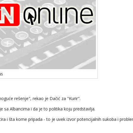
us
oguće rešenje", rekao je Dačić za "Kurir".
e sa Albancima i da je to politika koju predstavlja.
ira i šta kome pripada - to je uvek izvor potencijalnih sukoba i probl