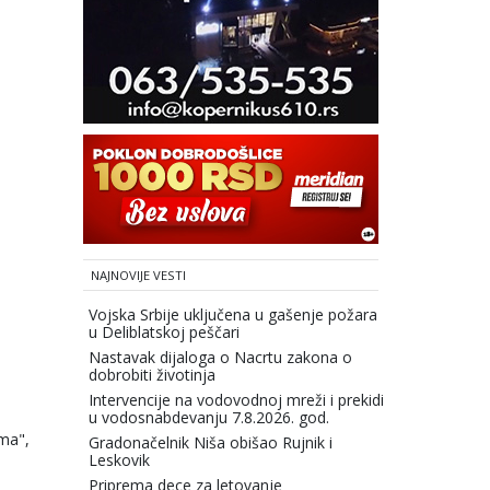
NAJNOVIJE VESTI
Vojska Srbije uključena u gašenje požara
u Deliblatskoj peščari
Nastavak dijaloga o Nacrtu zakona o
dobrobiti životinja
Intervencije na vodovodnoj mreži i prekidi
u vodosnabdevanju 7.8.2026. god.
ema",
Gradonačelnik Niša obišao Rujnik i
Leskovik
Priprema dece za letovanje