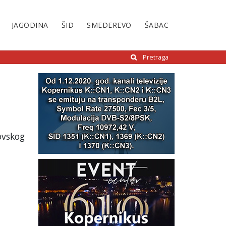
JAGODINA
ŠID
SMEDEREVO
ŠABAC
Pretraga
ovskog