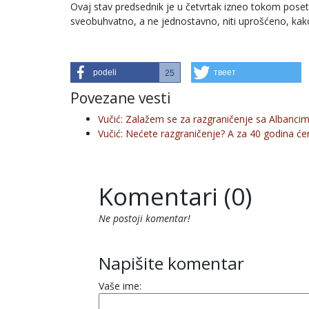
Ovaj stav predsednik je u četvrtak izneo tokom poset
sveobuhvatno, a ne jednostavno, niti uprošćeno, kako
podeli
твеет
25
Povezane vesti
Vučić: Zalažem se za razgraničenje sa Albanci
Vučić: Nećete razgraničenje? A za 40 godina će
Komentari (0)
Ne postoji komentar!
Napišite komentar
Vaše ime: