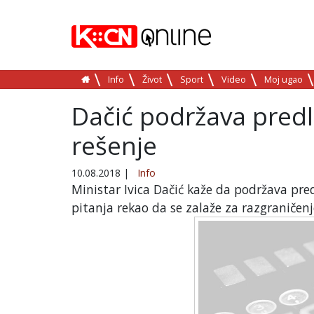
Info
Život
Sport
Video
Moj ugao
Dačić podržava pred
rešenje
10.08.2018
|
Info
Ministar Ivica Dačić kaže da podržava pre
pitanja rekao da se zalaže za razgraničen