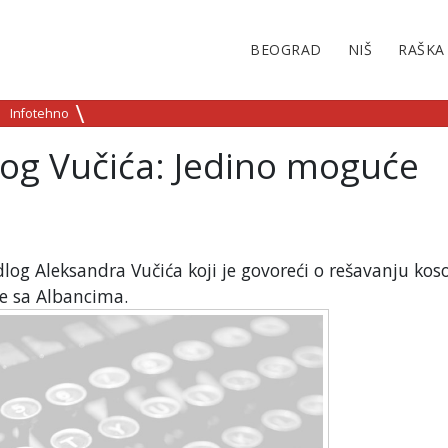
BEOGRAD
NIŠ
RAŠKA
Infotehno
log Vučića: Jedino moguće
dlog Aleksandra Vučića koji je govoreći o rešavanju kos
je sa Albancima.