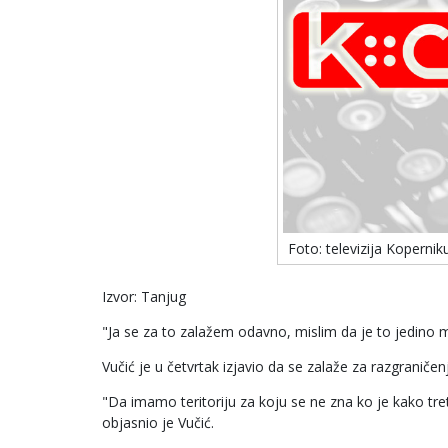
Foto: televizija Kopernik
Izvor: Tanjug
"Ja se za to zalažem odavno, mislim da je to jedino m
Vučić je u četvrtak izjavio da se zalaže za razgraničenj
"Da imamo teritoriju za koju se ne zna ko je kako tret
objasnio je Vučić.