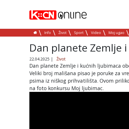
Info
Život
Sport
Video
Moj ugao
Dan planete Zemlje i
22.04.2025
|
Život
Dan planete Zemlje i kućnih ljubimaca ob
Veliki broj mališana pisao je poruke za v
psima iz niškog prihvatilišta. Ovom prili
na foto konkursu Moj ljubimac.