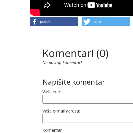
podeli
твеет
Komentari (0)
Ne postoji komentar!
Napišite komentar
Vaše ime:
Vaša e-mail adresa:
Komentar: