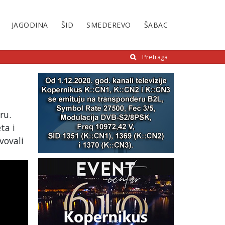
JAGODINA
ŠID
SMEDEREVO
ŠABAC
Pretraga
ru.
ta i
vovali