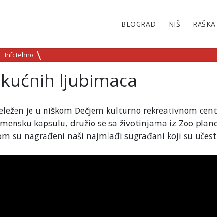
BEOGRAD
NIŠ
RAŠKA
Infotehno
 kućnih ljubimaca
eležen je u niškom Dečjem kulturno rekreativnom cent
remensku kapsulu, družio se sa životinjama iz Zoo plane
kom su nagrađeni naši najmlađi sugrađani koji su učest