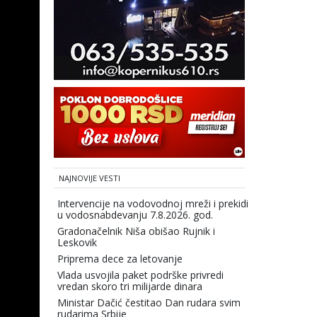
NAJNOVIJE VESTI
Intervencije na vodovodnoj mreži i prekidi
u vodosnabdevanju 7.8.2026. god.
Gradonačelnik Niša obišao Rujnik i
Leskovik
Priprema dece za letovanje
Vlada usvojila paket podrške privredi
vredan skoro tri milijarde dinara
Ministar Dačić čestitao Dan rudara svim
rudarima Srbije