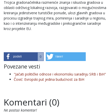
Trojica gradonačelnika razmeniće znanja i iskustva gradova u
oblasti održivog lokalnog razvoja, razgovarati o mogućnostima
kreiranja jedinstvene turističke ponude, ulozi glavnih gradova u
procesu izgradnje trajnog mira, pomirenja i saradnje u regionu,
kao i o intenziviranju međugradske i prekogranične saradnje
kroz projekte EU.
podeli
твеет
0
Povezane vesti
"Jačati političke odnose i ekonomsku saradnju SRB i BiH"
Čović: Evropski put jedina budućnost za BiH
Komentari (0)
Ne postoji komentar!