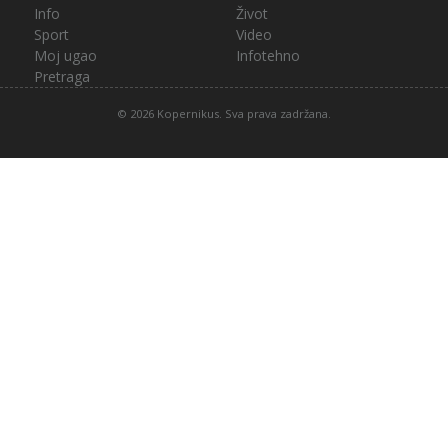
Info
Život
Sport
Video
Moj ugao
Infotehno
Pretraga
© 2026 Kopernikus. Sva prava zadržana.