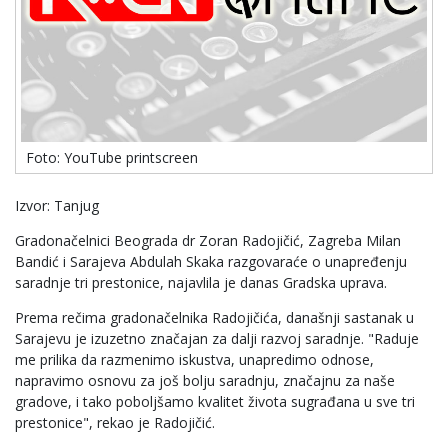
Foto: YouTube printscreen
Izvor: Tanjug
Gradonačelnici Beograda dr Zoran Radojičić, Zagreba Milan
Bandić i Sarajeva Abdulah Skaka razgovaraće o unapređenju
saradnje tri prestonice, najavlila je danas Gradska uprava.
Prema rečima gradonačelnika Radojičića, današnji sastanak u
Sarajevu je izuzetno značajan za dalji razvoj saradnje. "Raduje
me prilika da razmenimo iskustva, unapredimo odnose,
napravimo osnovu za još bolju saradnju, značajnu za naše
gradove, i tako poboljšamo kvalitet života sugrađana u sve tri
prestonice", rekao je Radojičić.