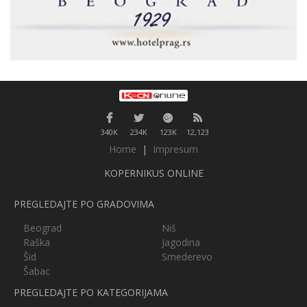
340K
234K
123K
12,123
Home
|
Impresum
KOPERNIKUS ONLINE
PREGLEDAJTE PO GRADOVIMA
Beograd
Niš
Raška
Jagodina
Šid
Smederevo
Šabac
PREGLEDAJTE PO KATEGORIJAMA