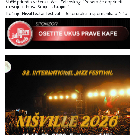
Vučić priredio večeru u čast Zelenskog: "Poseta će doprineti
razvoju odnosa Srbije i Ukrajine"
Počinje Nišvil teatar festival
Rekontrukcija spomenika u Nišu