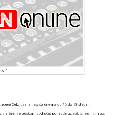
nović
tepeni Celzijusa, a najviša dnevna od 15 do 18 stepeni.
dno, na širem gradskom području ponegde uz slab prizemni mraz.