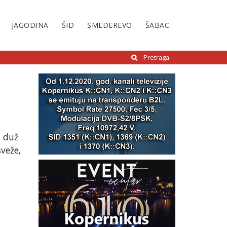
JAGODINA
ŠID
SMEDEREVO
ŠABAC
Pretraga
i duž
veže,