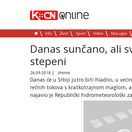
Info
Život
Sport
Video
Moj ugao
Danas sunčano, ali s
stepeni
26.09.2018
|
Vreme
Danas će u Srbiji jutro biti hladno, u v
rečnih tokova s kratkotrajnom maglom, a
najavio je Republički hidrometeorološki z