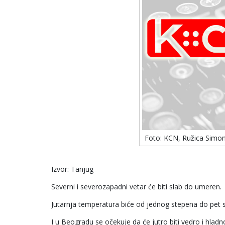
Foto: KCN, Ružica Simo
Izvor: Tanjug
Severni i severozapadni vetar će biti slab do umeren.
Jutarnja temperatura biće od jednog stepena do pet s
I u Beogradu se očekuje da će jutro biti vedro i hla