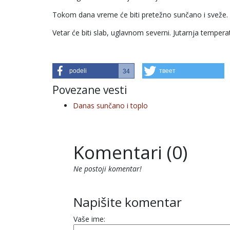
Tokom dana vreme će biti pretežno sunčano i sveže.
Vetar će biti slab, uglavnom severni. Jutarnja temper
podeli
твеет
34
Povezane vesti
Danas sunčano i toplo
Komentari (0)
Ne postoji komentar!
Napišite komentar
Vaše ime: