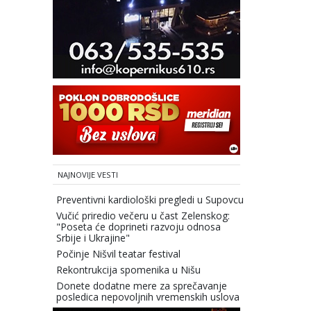
NAJNOVIJE VESTI
Preventivni kardiološki pregledi u Supovcu
Vučić priredio večeru u čast Zelenskog:
"Poseta će doprineti razvoju odnosa
Srbije i Ukrajine"
Počinje Nišvil teatar festival
Rekontrukcija spomenika u Nišu
Donete dodatne mere za sprečavanje
posledica nepovoljnih vremenskih uslova