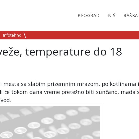
BEOGRAD
NIŠ
RAŠKA
Infotehno
veže, temperature do 18
ećini mesta sa slabim prizemnim mrazom, po kotlinama 
li će tokom dana vreme pretežno biti sunčano, mada s
avod.