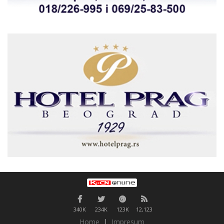
340K
234K
123K
12,123
Home
|
Impresum