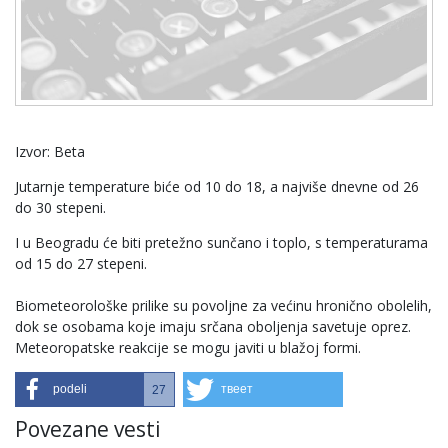
Izvor: Beta
Jutarnje temperature biće od 10 do 18, a najviše dnevne od 26
do 30 stepeni.
I u Beogradu će biti pretežno sunčano i toplo, s temperaturama
od 15 do 27 stepeni.
Biometeorološke prilike su povolјne za većinu hronično obolelih,
dok se osobama koje imaju srčana obolјenja savetuje oprez.
Meteoropatske reakcije se mogu javiti u blažoj formi.
podeli
твеет
27
Povezane vesti