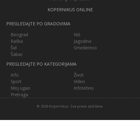
KOPERNIKUS ONLINE
PREGLEDAJTE PO GRADOVIMA
Beograd
Niš
Raška
Jagodina
Šid
Smederevo
Šabac
PREGLEDAJTE PO KATEGORIJAMA
Info
Život
Sport
Video
Moj ugao
Infotehno
Pretraga
© 2026 Kopernikus. Sva prava zadržana.