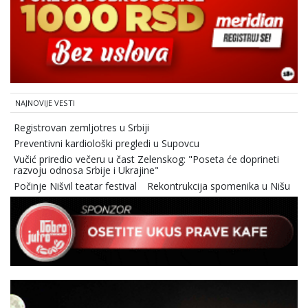
NAJNOVIJE VESTI
Registrovan zemljotres u Srbiji
Preventivni kardiološki pregledi u Supovcu
Vučić priredio večeru u čast Zelenskog: "Poseta će doprineti
razvoju odnosa Srbije i Ukrajine"
Počinje Nišvil teatar festival
Rekontrukcija spomenika u Nišu