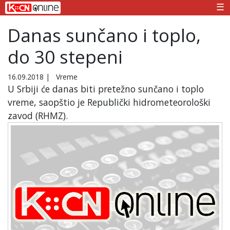
☰
Danas sunčano i toplo,
do 30 stepeni
16.09.2018
|
Vreme
U Srbiji će danas biti pretežno sunčano i toplo
vreme, saopštio je Republički hidrometeorološki
zavod (RHMZ).