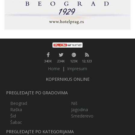
340K
234K
123K
12,123
Home
|
Impresum
KOPERNIKUS ONLINE
PREGLEDAJTE PO GRADOVIMA
Beograd
Niš
Raška
Jagodina
Šid
Smederevo
Šabac
PREGLEDAJTE PO KATEGORIJAMA