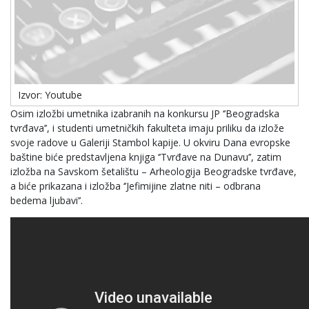
Izvor: Youtube
Osim izložbi umetnika izabranih na konkursu JP ‘’Beogradska
tvrđava’’, i studenti umetničkih fakulteta imaju priliku da izlože
svoje radove u Galeriji Stambol kapije. U okviru Dana evropske
baštine biće predstavljena knjiga ‘’Tvrđave na Dunavu’’, zatim
izložba na Savskom šetalištu – Arheologija Beogradske tvrđave,
a biće prikazana i izložba ‘’Jefimijine zlatne niti – odbrana
bedema ljubavi’’.