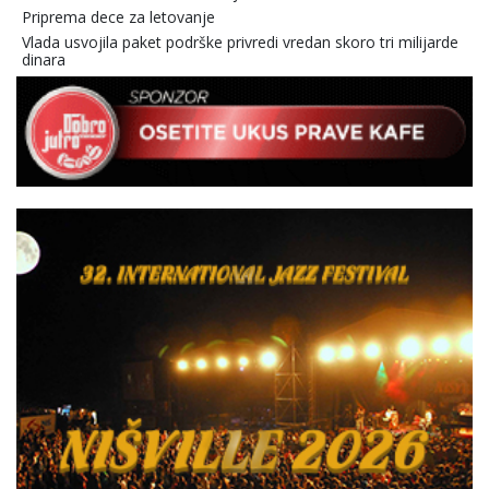
Priprema dece za letovanje
Vlada usvojila paket podrške privredi vredan skoro tri milijarde
dinara