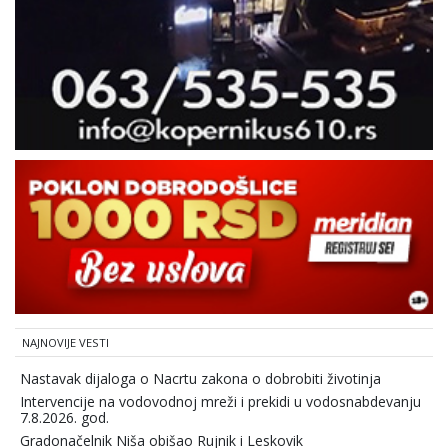
NAJNOVIJE VESTI
Nastavak dijaloga o Nacrtu zakona o dobrobiti životinja
Intervencije na vodovodnoj mreži i prekidi u vodosnabdevanju
7.8.2026. god.
Gradonačelnik Niša obišao Rujnik i Leskovik