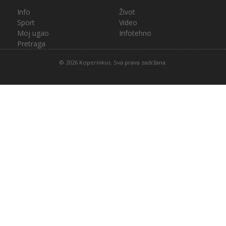
Info
Život
Sport
Video
Moj ugao
Infotehno
Pretraga
© 2026 Kopernikus. Sva prava zadržana.