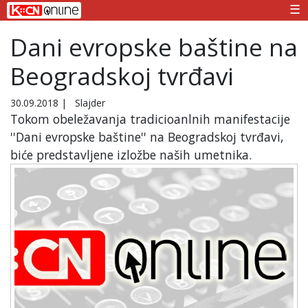
☰
Dani evropske baštine na
Beogradskoj tvrđavi
30.09.2018
|
Slajder
Tokom obeležavanja tradicioanlnih manifestacije
''Dani evropske baštine'' na Beogradskoj tvrđavi,
biće predstavljene izložbe naših umetnika.