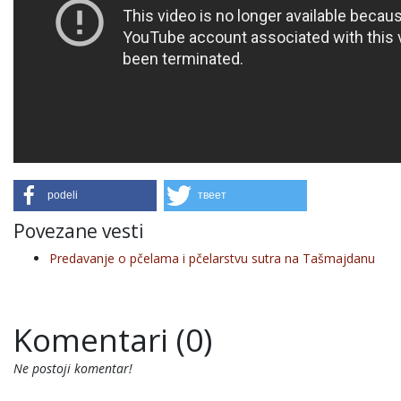
podeli
твеет
Povezane vesti
Predavanje o pčelama i pčelarstvu sutra na Tašmajdanu
Komentari (0)
Ne postoji komentar!