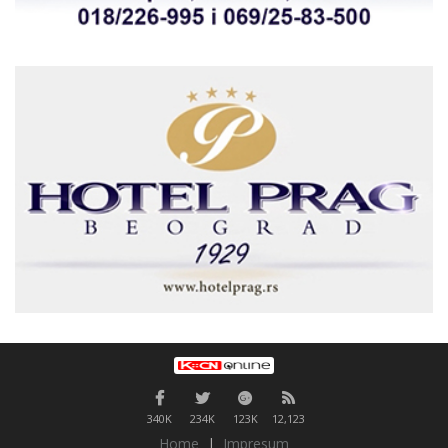
340K
234K
123K
12,123
Home
|
Impresum