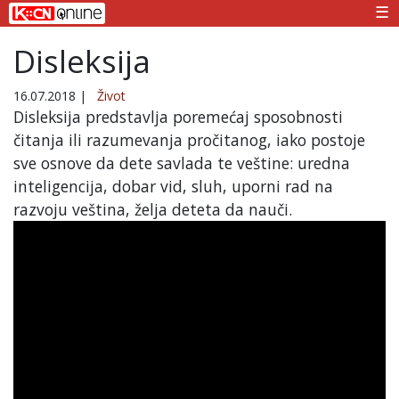
☰
Disleksija
16.07.2018
|
Život
Disleksija predstavlja poremećaj sposobnosti
čitanja ili razumevanja pročitanog, iako postoje
sve osnove da dete savlada te veštine: uredna
inteligencija, dobar vid, sluh, uporni rad na
razvoju veština, želja deteta da nauči.