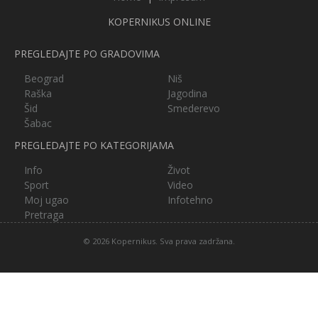
KOPERNIKUS ONLINE
PREGLEDAJTE PO GRADOVIMA
Beograd
Niš
Raška
Jagodina
Šid
Smederevo
Šabac
PREGLEDAJTE PO KATEGORIJAMA
Info
Život
Sport
Video
Moj ugao
Infotehno
Pretraga
© 2026 Kopernikus. Sva prava zadržana.