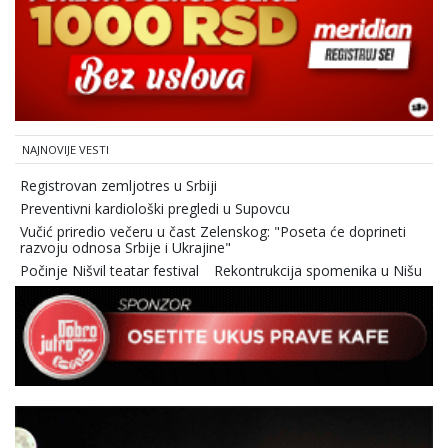
NAJNOVIJE VESTI
Registrovan zemljotres u Srbiji
Preventivni kardiološki pregledi u Supovcu
Vučić priredio večeru u čast Zelenskog: "Poseta će doprineti
razvoju odnosa Srbije i Ukrajine"
Počinje Nišvil teatar festival
Rekontrukcija spomenika u Nišu