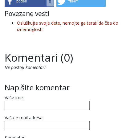
podeli
твеет
0
Povezane vesti
Osluškujte svoje dete, nemojte ga terati da čita do
iznemoglosti
Komentari (0)
Ne postoji komentar!
Napišite komentar
Vaše ime:
Vaša e-mail adresa:
Komentar: