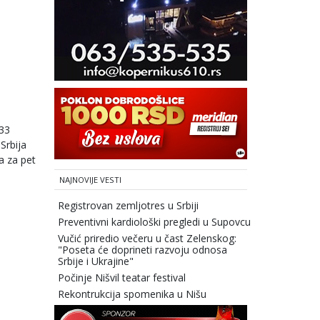
 33
 Srbija
a za pet
NAJNOVIJE VESTI
Registrovan zemljotres u Srbiji
Preventivni kardiološki pregledi u Supovcu
Vučić priredio večeru u čast Zelenskog:
"Poseta će doprineti razvoju odnosa
Srbije i Ukrajine"
Počinje Nišvil teatar festival
Rekontrukcija spomenika u Nišu