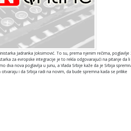
nistarka Jadranka Joksimović. To su, prema njenim rečima, poglavlje
starka za evropske integracije je to rekla odgovarajući na pitanje da li
mo dva nova poglavlja u junu, a Vlada Srbije kaže da je Srbija spremn
a otvaraju i da Srbija radi na novim, da bude spremna kada se prilike