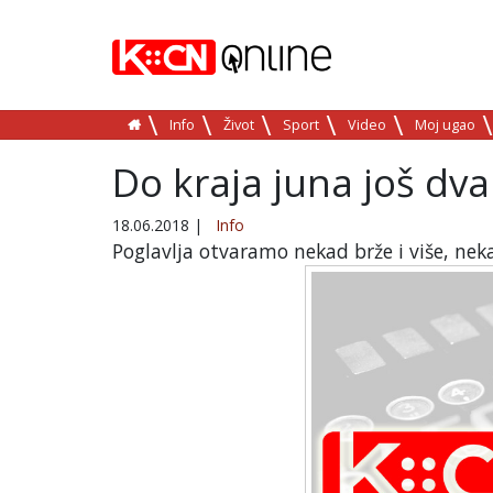
Info
Život
Sport
Video
Moj ugao
Do kraja juna još dva
18.06.2018
|
Info
Poglavlja otvaramo nekad brže i više, neka