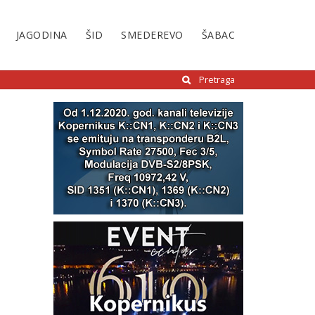
JAGODINA
ŠID
SMEDEREVO
ŠABAC
Pretraga