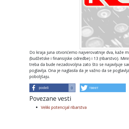
Do kraja juna otvorićemo najverovatnije dva, kaže mi
(budžetske i finansijske odredbe) i 13 (ribarstvo). Mini
treba da bude nezadovoljna zato što se najavljuje sa
poglavlja. Ona je naglasila da je važno da se poglavlj
poboljšaju.
podeli
твеет
0
Povezane vesti
Veliki potencijal ribarstva