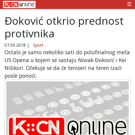
☰
Đoković otkrio prednost
protivnika
07.09.2018
|
Sport
Ostalo je samo nekoliko sati do polufinalnog meča
US Opena u kojem se sastaju Novak Đoković i Kei
Nišikori. Očekuje se da će teniseri na teren izaći
posle ponoći.