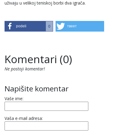
uživaju u velikoj teniskoj borbi dva igrača.
podeli
твеет
0
Komentari (0)
Ne postoji komentar!
Napišite komentar
Vaše ime:
Vaša e-mail adresa: