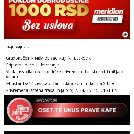
NAJNOVIJE VESTI
Gradonačelnik Niša obišao Rujnik i Leskovik
Priprema dece za letovanje
Vlada usvojila paket podrške privredi vredan skoro tri milijarde
dinara
Ministar Dačić čestitao Dan rudara svim rudarima Srbije
Privremena izmena trasa linija broj 2, 34, 15, 15L, 16 i 17L