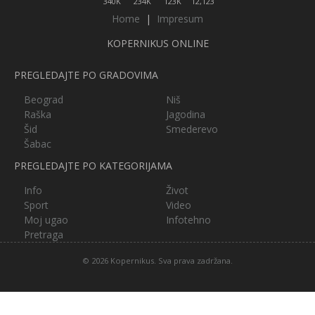
340K
234K
123K
12,123
Home
|
Impresum
KOPERNIKUS ONLINE
PREGLEDAJTE PO GRADOVIMA
Beograd
Niš
Raška
Jagodina
Šid
Smederevo
Šabac
PREGLEDAJTE PO KATEGORIJAMA
Info
Život
Sport
Video
Moj ugao
Infotehno
Pretraga
© 2026 Kopernikus. Sva prava zadržana.