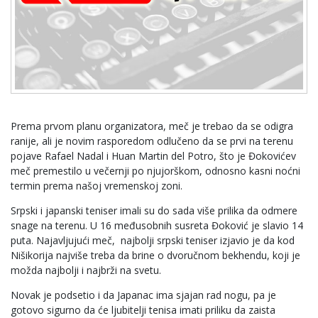
Prema prvom planu organizatora, meč je trebao da se odigra
ranije, ali je novim rasporedom odlučeno da se prvi na terenu
pojave Rafael Nadal i Huan Martin del Potro, što je Đokovićev
meč premestilo u večernji po njujorškom, odnosno kasni noćni
termin prema našoj vremenskoj zoni.
Srpski i japanski teniser imali su do sada više prilika da odmere
snage na terenu. U 16 međusobnih susreta Đoković je slavio 14
puta. Najavljujući meč, najbolji srpski teniser izjavio je da kod
Nišikorija najviše treba da brine o dvoručnom bekhendu, koji je
možda najbolji i najbrži na svetu.
Novak je podsetio i da Japanac ima sjajan rad nogu, pa je
gotovo sigurno da će ljubitelji tenisa imati priliku da zaista