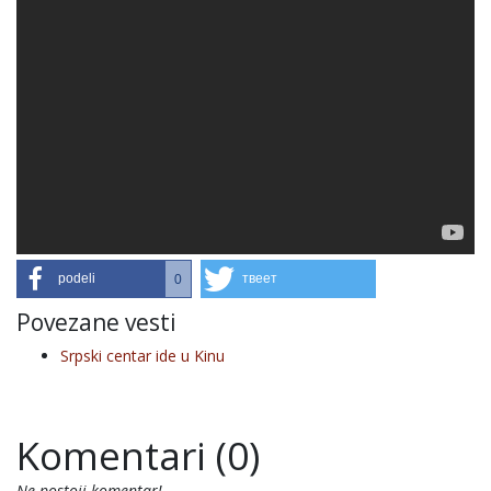
podeli
твеет
0
Povezane vesti
Srpski centar ide u Kinu
Komentari (0)
Ne postoji komentar!