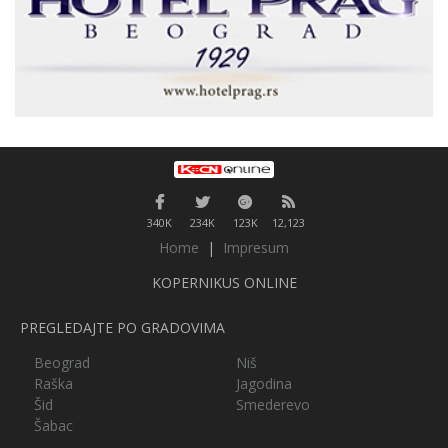
340K
234K
123K
12,123
Home
|
Impresum
KOPERNIKUS ONLINE
PREGLEDAJTE PO GRADOVIMA
Beograd
Niš
Raška
Jagodina
Šid
Smederevo
Šabac