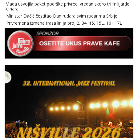
Vlada usvojila paket podrške privredi vredan skoro tri milijarde
dinara
Ministar Dačić čestitao Dan rudara svim rudarima Srbije
Privremena izmena trasa linija broj 2, 34, 15, 15L, 16 i 17L