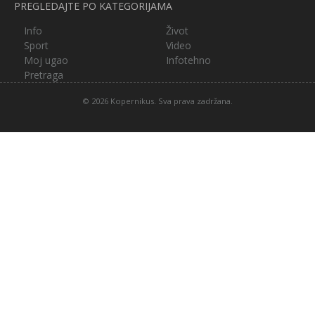
PREGLEDAJTE PO KATEGORIJAMA
Info
Život
Sport
Video
Moj ugao
Infotehno
Pretraga
© 2026 Kopernikus. Sva prava zadržana.