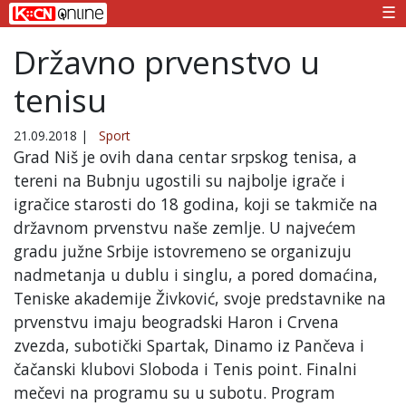
☰
Državno prvenstvo u
tenisu
21.09.2018
|
Sport
Grad Niš je ovih dana centar srpskog tenisa, a
tereni na Bubnju ugostili su najbolje igrače i
igračice starosti do 18 godina, koji se takmiče na
državnom prvenstvu naše zemlje. U najvećem
gradu južne Srbije istovremeno se organizuju
nadmetanja u dublu i singlu, a pored domaćina,
Teniske akademije Živković, svoje predstavnike na
prvenstvu imaju beogradski Haron i Crvena
zvezda, subotički Spartak, Dinamo iz Pančeva i
čačanski klubovi Sloboda i Tenis point. Finalni
mečevi na programu su u subotu. Program