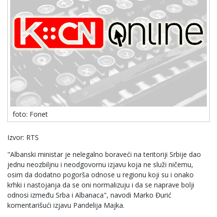
foto: Fonet
Izvor: RTS
"Albanski ministar je nelegalno boraveći na teritoriji Srbije dao
jednu neozbiljnu i neodgovornu izjavu koja ne služi ničemu,
osim da dodatno pogorša odnose u regionu koji su i onako
krhki i nastojanja da se oni normalizuju i da se naprave bolji
odnosi između Srba i Albanaca", navodi Marko Đurić
komentarišući izjavu Pandelija Majka.