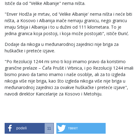
Ističe da od "Velike Albanije" nema ništa.
"Enver Hodža je mrtav, od 'Velike Albanije' nema ništa i neće biti
ništa, a Kosovo i Albanija inače nemaju granicu, nego granicu
imaju Srbija i Albanija i to u dužini od 111 kilometara. To je
jedina granica koja postoji, i koja može postojati", ističe Đurić.
Dodaje da nikoga u međunarodnoj zajednici nije briga za
huškačke i preteće izjave.
"Po Rezoluciji 1244 mi smo ti koji imamo pravo da koristimo
granične prelaze – Ćafa Prušit i Vrbnica, i po Rezoluciji 1244 imali
bismo pravo da tamo imamo i naše osoblje, ali za to izgleda
nikoga više nije briga, kao što izgleda nikoga više nije briga u
međunarodnoj zajednici za ovakve huškačke i preteće izjave",
navodi direktor Kancelarije za Kosovo i Metohiju.
podeli
твеет
11