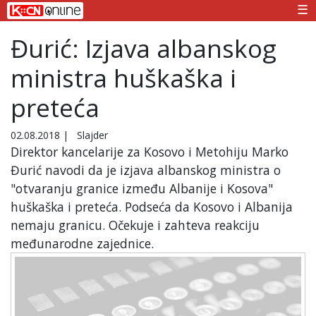
☰
Đurić: Izjava albanskog
ministra huškaška i
preteća
02.08.2018
|
Slajder
Direktor kancelarije za Kosovo i Metohiju Marko
Đurić navodi da je izjava albanskog ministra o
"otvaranju granice između Albanije i Kosova"
huškaška i preteća. Podseća da Kosovo i Albanija
nemaju granicu. Očekuje i zahteva reakciju
međunarodne zajednice.