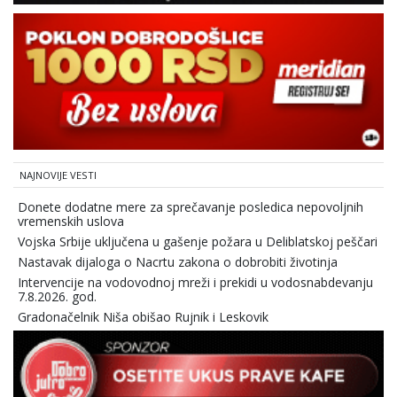
NAJNOVIJE VESTI
Donete dodatne mere za sprečavanje posledica nepovoljnih
vremenskih uslova
Vojska Srbije uključena u gašenje požara u Deliblatskoj peščari
Nastavak dijaloga o Nacrtu zakona o dobrobiti životinja
Intervencije na vodovodnoj mreži i prekidi u vodosnabdevanju
7.8.2026. god.
Gradonačelnik Niša obišao Rujnik i Leskovik