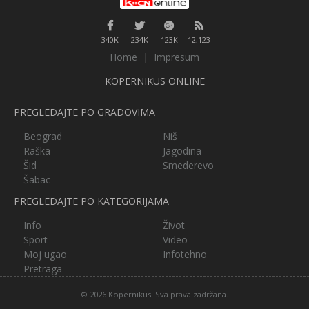
340K
234K
123K
12,123
Home
|
Impresum
KOPERNIKUS ONLINE
PREGLEDAJTE PO GRADOVIMA
Beograd
Niš
Raška
Jagodina
Šid
Smederevo
Šabac
PREGLEDAJTE PO KATEGORIJAMA
Info
Život
Sport
Video
Moj ugao
Infotehno
Pretraga
© 2026 Kopernikus. Sva prava zadržana.