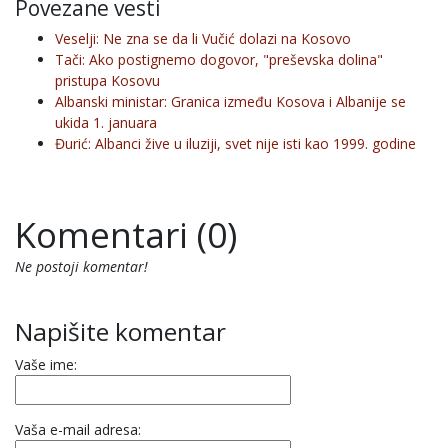
Povezane vesti
Veselji: Ne zna se da li Vučić dolazi na Kosovo
Tači: Ako postignemo dogovor, "preševska dolina"
pristupa Kosovu
Albanski ministar: Granica između Kosova i Albanije se
ukida 1. januara
Đurić: Albanci žive u iluziji, svet nije isti kao 1999. godine
Komentari (0)
Ne postoji komentar!
Napišite komentar
Vaše ime:
Vaša e-mail adresa: