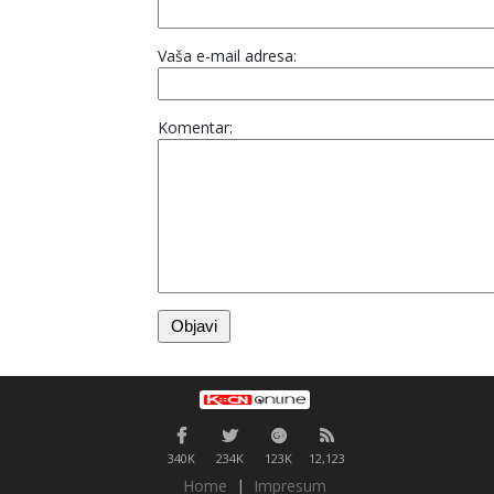
Vaša e-mail adresa:
Komentar:
340K
234K
123K
12,123
Home
|
Impresum