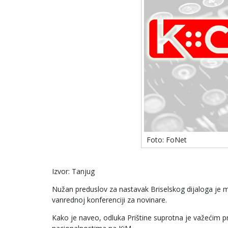
Foto: FoNet
Izvor: Tanjug
Nužan preduslov za nastavak Briselskog dijaloga je m
vanrednoj konferenciji za novinare.
Kako je naveo, odluka Prištine suprotna je važećim 