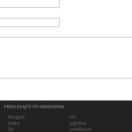
PREGLEDAJTE PO GRADOVIMA
Beograd
Niš
Raška
Jagodina
Šid
Smederevo