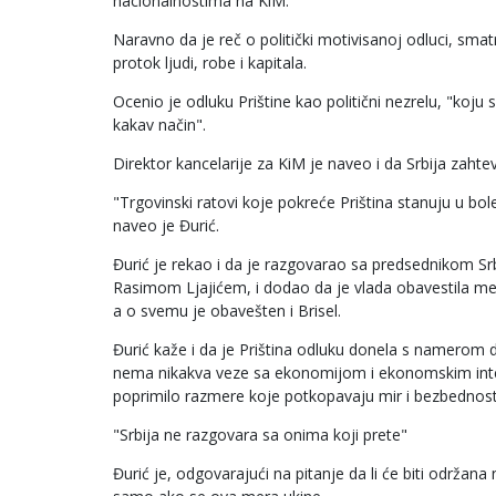
nacionalnostima na KiM.
Naravno da je reč o politički motivisanoj odluci, smat
protok ljudi, robe i kapitala.
Ocenio je odluku Prištine kao politični nezrelu, "koju s
kakav način".
Direktor kancelarije za KiM je naveo i da Srbija zah
"Trgovinski ratovi koje pokreće Priština stanuju u bo
naveo je Đurić.
Đurić je rekao i da je razgovarao sa predsednikom 
Rasimom Ljajićem, i dodao da je vlada obavestila me
a o svemu je obavešten i Brisel.
Đurić kaže i da je Priština odluku donela s namerom da
nema nikakva veze sa ekonomijom i ekonomskim interes
poprimilo razmere koje potkopavaju mir i bezbednost
"Srbija ne razgovara sa onima koji prete"
Đurić je, odgovarajući na pitanje da li će biti održa