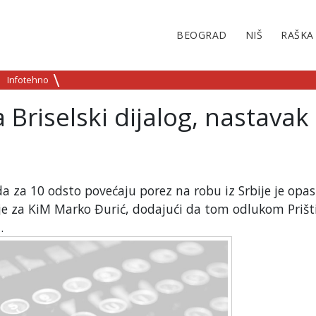
BEOGRAD
NIŠ
RAŠKA
Infotehno
a Briselski dijalog, nastavak
da za 10 odsto povećaju porez na robu iz Srbije je opas
ije za KiM Marko Đurić, dodajući da tom odlukom Prišt
.