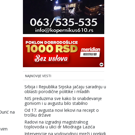
NAJNOVIJE VESTI
Srbija i Republika Srpska jačaju saradnju u
oblasti porodične politike i mladih
NIS preduzima sve kako bi snabdevanje
gorivom i u avgustu bilo stabilno
Od 17. avgusta novi lekovi na recept o
Đurić na
trošku države
Radovi na izgradnji magistralnog
toplovoda u ulici dr Miodraga Lazića
svim
Intervencije na vodovodnoj mreži i prekidi