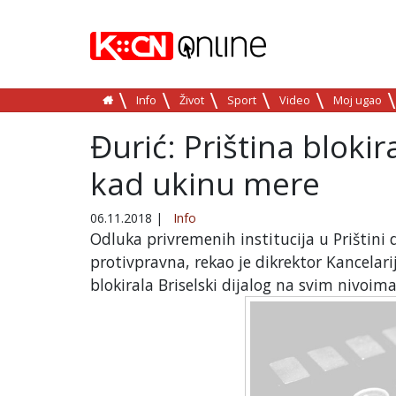
Info
Život
Sport
Video
Moj ugao
Đurić: Priština blokir
kad ukinu mere
06.11.2018
|
Info
Odluka privremenih institucija u Prištini 
protivpravna, rekao je dikrektor Kancelar
blokirala Briselski dijalog na svim nivoima