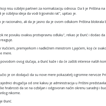
koji nisu ozbiljni partneri za normalizaciju odnosa. Da li je Priština na
je ozbiljna ideja da vodi trgovinski rat", upitao je.
o je racionalno, ali da je jasno da je ovom odlukom Priština blokirala b
dok ne povuku ovakvu protivpravnu odluku", rekao je Đurić i dodao da 
reaguje.
 Vučićem, premijerkom i nadležnim ministrom Ljajićem, koji će svako
je mere.
povodom ovog slučaja, a Đurić kaže i da će zaštiti interese naših kom
ručio je on dodajući da su nove mere pokazatelj ogromne nervoze Pri
ednici drugačija od one kakvu je administracija u Prištini predstavila
čke hrabrosti da se na ozbiljan i odgovoran način okrenu saradnji i bu
prilog nikome.
e Đurić.