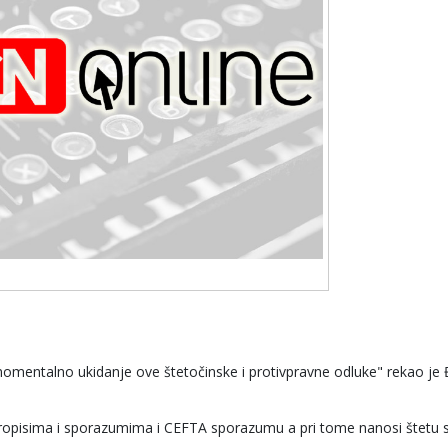
omentalno ukidanje ove štetočinske i protivpravne odluke" rekao je 
propisima i sporazumima i CEFTA sporazumu a pri tome nanosi štetu 