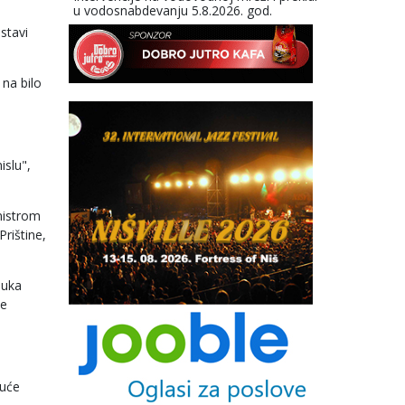
u vodosnabdevanju 5.8.2026. god.
stavi
 na bilo
islu",
nistrom
rištine,
luka
je
guće