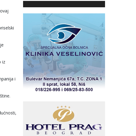
 ovaj
riselski
je
 iz
panija i
štine.
dućnosti,