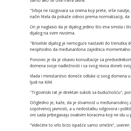
samo ako se ova mera ukine.
"Srbija ne razgovara sa onima koji prete, vrše nasilje, 
način htela da pokaže odnos prema normalizaciji, da li 
On je naglasio da je dijalog jedino što ima smisla i št
dijalog na svim nivoima.
"Briselski dijalog je nemoguće nastaviti do trenutka 
neophodno da međunardona zajednica momentalno 
Ponovio je da je obavio konsultacije sa predsednikom
domena svoje nadležnosti i sa svog nivoa doneti svo
Vlada i ministarstvo doneće odluke iz svog domena u 
ljudi na KiM.
"Trgovinski rat je direktan sukob sa budućnošću", po
Očigledno je, kaže, da je stvarnost u međunarodnoj zaj
sopstvenoj javnosti, a u nedostatku odgovora i politi
oni sada pribegavaju ovakvim koracima koji ne idu u 
"Videćete to vrlo brzo ispašće samo smešni", uveren j