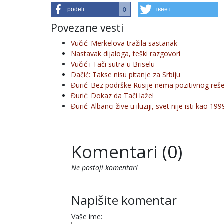
podeli
твеет
0
Povezane vesti
Vučić: Merkelova tražila sastanak
Nastavak dijaloga, teški razgovori
Vučić i Tači sutra u Briselu
Dačić: Takse nisu pitanje za Srbiju
Đurić: Bez podrške Rusije nema pozitivnog re
Đurić: Dokaz da Tači laže!
Đurić: Albanci žive u iluziji, svet nije isti kao 19
Komentari (0)
Ne postoji komentar!
Napišite komentar
Vaše ime: