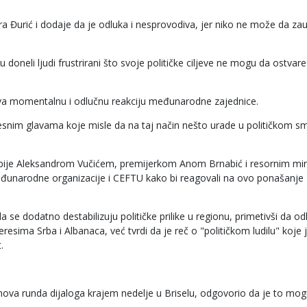
ra Đurić i dodaje da je odluka i nesprovodiva, jer niko ne može da zau
u doneli ljudi frustrirani što svoje političke ciljeve ne mogu da ostvare
teva momentalnu i odlučnu reakciju međunarodne zajednice.
lesnim glavama koje misle da na taj način nešto urade u političkom sm
Srbije Aleksandrom Vučićem, premijerkom Anom Brnabić i resornim mi
đunarodne organizacije i CEFTU kako bi reagovali na ovo ponašanje P
 se dodatno destabilizuju političke prilike u regionu, primetivši da od
ima Srba i Albanaca, već tvrdi da je reč o "političkom ludilu" koje 
.
na nova runda dijaloga krajem nedelje u Briselu, odgovorio da je to mo