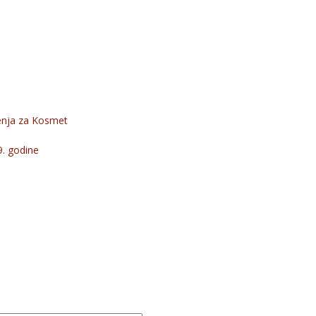
šenja za Kosmet
99. godine