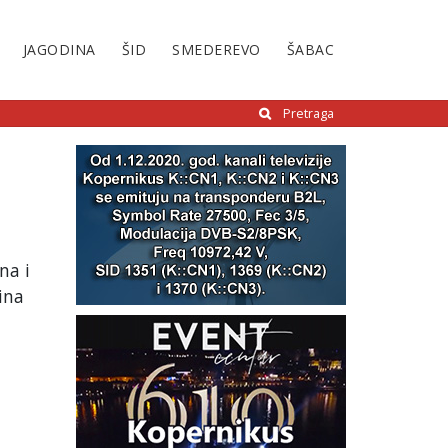
JAGODINA
ŠID
SMEDEREVO
ŠABAC
Pretraga
na i
ina