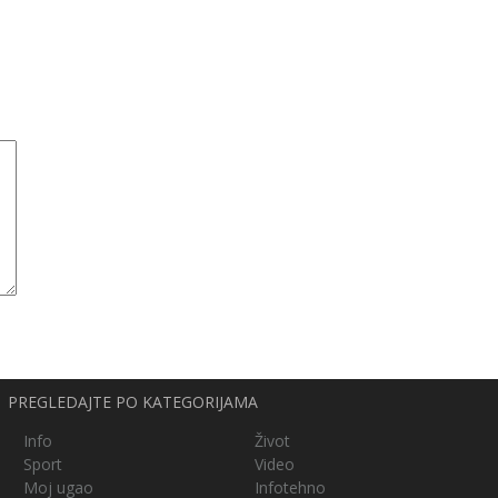
PREGLEDAJTE PO KATEGORIJAMA
Info
Život
Sport
Video
Moj ugao
Infotehno