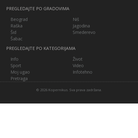
PREGLEDAJTE PO GRADOVIMA
Beograd
Niš
Raška
Jagodina
Šid
Smederevo
Šabac
PREGLEDAJTE PO KATEGORIJAMA
Info
Život
Sport
Video
Moj ugao
Infotehno
Pretraga
© 2026 Kopernikus. Sva prava zadržana.