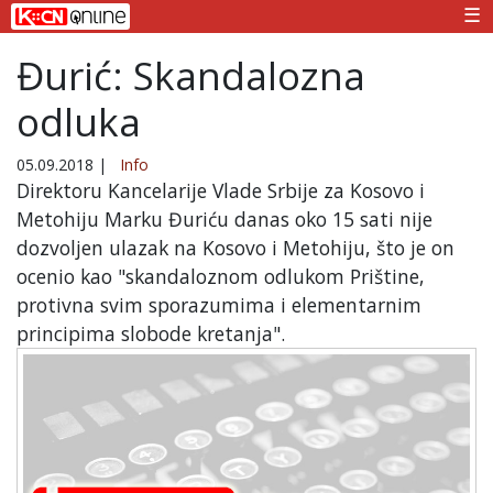
☰
Đurić: Skandalozna
odluka
05.09.2018
|
Info
Direktoru Kancelarije Vlade Srbije za Kosovo i
Metohiju Marku Đuriću danas oko 15 sati nije
dozvoljen ulazak na Kosovo i Metohiju, što je on
ocenio kao "skandaloznom odlukom Prištine,
protivna svim sporazumima i elementarnim
principima slobode kretanja".