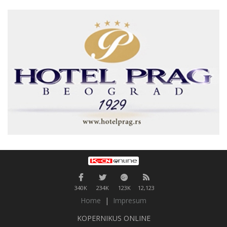
340K
234K
123K
12,123
Home
|
Impresum
KOPERNIKUS ONLINE