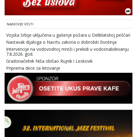
NAJNOVIJE VESTI
Vojska Srbije uključena u gašenje požara u Deliblatskoj peščari
Nastavak dijaloga o Nacrtu zakona o dobrobiti životinja
Intervencije na vodovodnoj mreži i prekidi u vodosnabdevanju
7.8.2026. god.
Gradonačelnik Niša obišao Rujnik i Leskovik
Priprema dece za letovanje