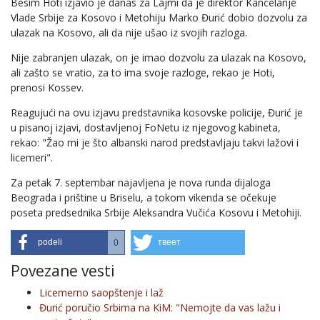
Besim Hoti izjavio je danas za Lajmi da je direktor Kancelarije
Vlade Srbije za Kosovo i Metohiju Marko Đurić dobio dozvolu za
ulazak na Kosovo, ali da nije ušao iz svojih razloga.
Nije zabranjen ulazak, on je imao dozvolu za ulazak na Kosovo,
ali zašto se vratio, za to ima svoje razloge, rekao je Hoti,
prenosi Kossev.
Reagujući na ovu izjavu predstavnika kosovske policije, Đurić je
u pisanoj izjavi, dostavljenoj FoNetu iz njegovog kabineta,
rekao: "Žao mi je što albanski narod predstavljaju takvi lažovi i
licemeri".
Za petak 7. septembar najavljena je nova runda dijaloga
Beograda i prištine u Briselu, a tokom vikenda se očekuje
poseta predsednika Srbije Aleksandra Vučića Kosovu i Metohiji.
podeli
твеет
0
Povezane vesti
Licemerno saopštenje i laž
Đurić poručio Srbima na KiM: "Nemojte da vas lažu i