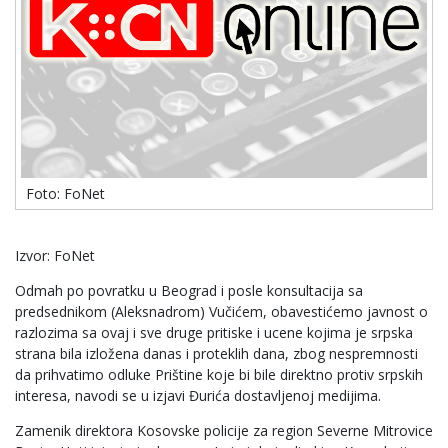
Foto: FoNet
Izvor: FoNet
Odmah po povratku u Beograd i posle konsultacija sa
predsednikom (Aleksnadrom) Vučićem, obavestićemo javnost o
razlozima sa ovaj i sve druge pritiske i ucene kojima je srpska
strana bila izložena danas i proteklih dana, zbog nespremnosti
da prihvatimo odluke Prištine koje bi bile direktno protiv srpskih
interesa, navodi se u izjavi Đurića dostavljenoj medijima.
Zamenik direktora Kosovske policije za region Severne Mitrovice