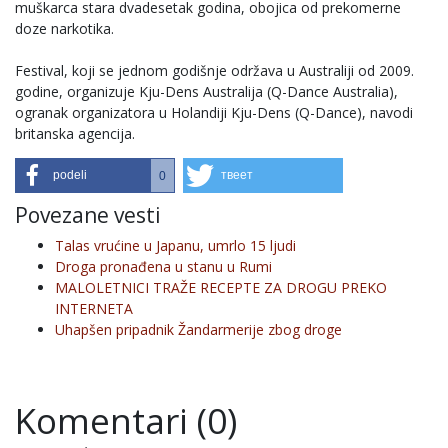
muškarca stara dvadesetak godina, obojica od prekomerne
doze narkotika.
Festival, koji se jednom godišnje održava u Australiji od 2009.
godine, organizuje Kju-Dens Australija (Q-Dance Australia),
ogranak organizatora u Holandiji Kju-Dens (Q-Dance), navodi
britanska agencija.
podeli
твеет
0
Povezane vesti
Talas vrućine u Japanu, umrlo 15 ljudi
Droga pronađena u stanu u Rumi
MALOLETNICI TRAŽE RECEPTE ZA DROGU PREKO
INTERNETA
Uhapšen pripadnik Žandarmerije zbog droge
Komentari (0)