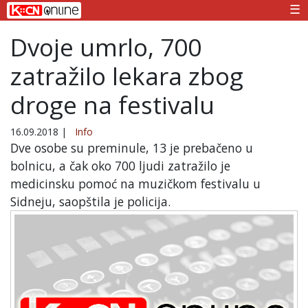
☰
Dvoje umrlo, 700
zatražilo lekara zbog
droge na festivalu
16.09.2018
|
Info
Dve osobe su preminule, 13 je prebačeno u
bolnicu, a čak oko 700 ljudi zatražilo je
medicinsku pomoć na muzičkom festivalu u
Sidneju, saopštila je policija.