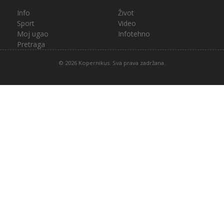
Info
Život
Sport
Video
Moj ugao
Infotehno
Pretraga
© 2026 Kopernikus. Sva prava zadržana.