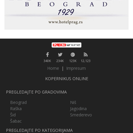
340K
234K
123K
12,123
Home
|
Impresum
KOPERNIKUS ONLINE
PREGLEDAJTE PO GRADOVIMA
Beograd
Niš
Raška
Jagodina
Šid
Smederevo
Šabac
PREGLEDAJTE PO KATEGORIJAMA