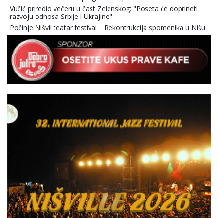
Vučić priredio večeru u čast Zelenskog: "Poseta će doprineti
razvoju odnosa Srbije i Ukrajine"
Počinje Nišvil teatar festival
Rekontrukcija spomenika u Nišu