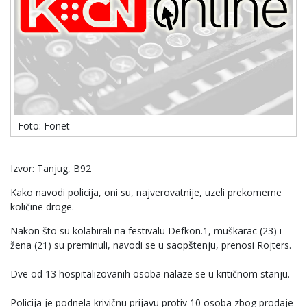
Foto: Fonet
Izvor: Tanjug, B92
Kako navodi policija, oni su, najverovatnije, uzeli prekomerne
količine droge.
Nakon što su kolabirali na festivalu Defkon.1, muškarac (23) i
žena (21) su preminuli, navodi se u saopštenju, prenosi Rojters.
Dve od 13 hospitalizovanih osoba nalaze se u kritičnom stanju.
Policija je podnela krivičnu prijavu protiv 10 osoba zbog prodaje