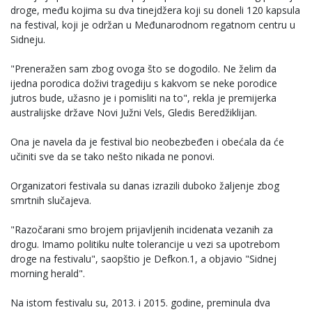
droge, među kojima su dva tinejdžera koji su doneli 120 kapsula
na festival, koji je održan u Međunarodnom regatnom centru u
Sidneju.
"Preneražen sam zbog ovoga što se dogodilo. Ne želim da
ijedna porodica doživi tragediju s kakvom se neke porodice
jutros bude, užasno je i pomisliti na to", rekla je premijerka
australijske države Novi Južni Vels, Gledis Beredžiklijan.
Ona je navela da je festival bio neobezbeđen i obećala da će
učiniti sve da se tako nešto nikada ne ponovi.
Organizatori festivala su danas izrazili duboko žaljenje zbog
smrtnih slučajeva.
"Razočarani smo brojem prijavljenih incidenata vezanih za
drogu. Imamo politiku nulte tolerancije u vezi sa upotrebom
droge na festivalu", saopštio je Defkon.1, a objavio "Sidnej
morning herald".
Na istom festivalu su, 2013. i 2015. godine, preminula dva