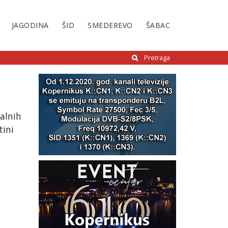
JAGODINA
ŠID
SMEDEREVO
ŠABAC
Pretraga
nalnih
tini