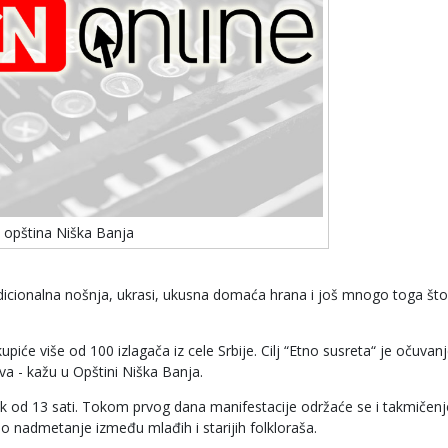
 opština Niška Banja
radicionalna nošnja, ukrasi, ukusna domaća hrana i još mnogo toga što
piće više od 100 izlagača iz cele Srbije. Cilj “Etno susreta“ je očuvan
eva - kažu u Opštini Niška Banja.
k od 13 sati. Tokom prvog dana manifestacije održaće se i takmičenj
đeno nadmetanje između mlađih i starijih folkloraša.