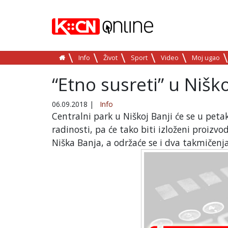
Info
Život
Sport
Video
Moj ugao
“Etno susreti” u Nišk
06.09.2018
|
Info
Centralni park u Niškoj Banji će se u peta
radinosti, pa će tako biti izloženi proizvod
Niška Banja, a održaće se i dva takmičenja -