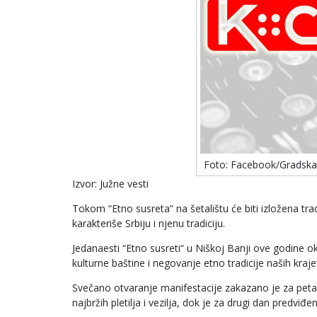
Foto: Facebook/Gradska
Izvor: Južne vesti
Tokom “Etno susreta” na šetalištu će biti izložena t
karakteriše Srbiju i njenu tradiciju.
Jedanaesti “Etno susreti“ u Niškoj Banji ove godine oku
kulturne baštine i negovanje etno tradicije naših kraj
Svečano otvaranje manifestacije zakazano je za peta
najbržih pletilja i vezilja, dok je za drugi dan predvi