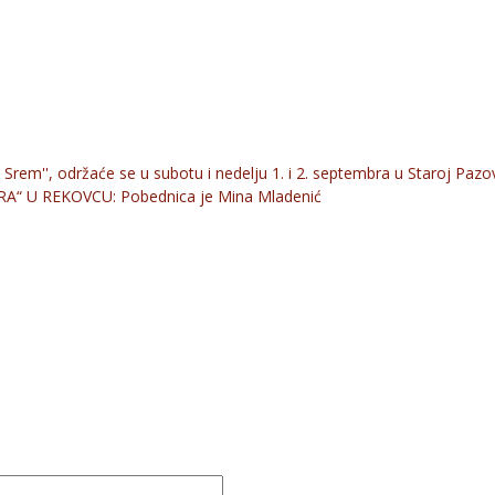
Srem'', održaće se u subotu i nedelju 1. i 2. septembra u Staroj Pazov
“ U REKOVCU: Pobednica je Mina Mladenić