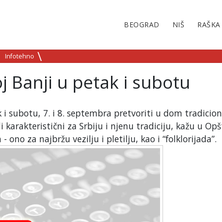
BEOGRAD
NIŠ
RAŠKA
Infotehno
oj Banji u petak i subotu
k i subotu, 7. i 8. septembra pretvoriti u dom tradicio
i karakteristični za Srbiju i njenu tradiciju, kažu u Opš
 ono za najbržu vezilju i pletilju, kao i “folklorijada”.