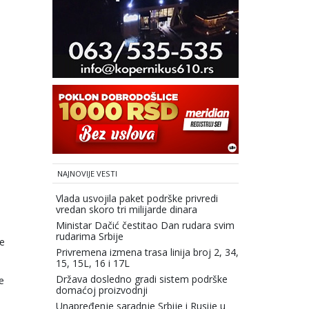
NAJNOVIJE VESTI
Vlada usvojila paket podrške privredi
vredan skoro tri milijarde dinara
Ministar Dačić čestitao Dan rudara svim
rudarima Srbije
je
Privremena izmena trasa linija broj 2, 34,
15, 15L, 16 i 17L
Država dosledno gradi sistem podrške
e
domaćoj proizvodnji
Unapređenje saradnje Srbije i Rusije u