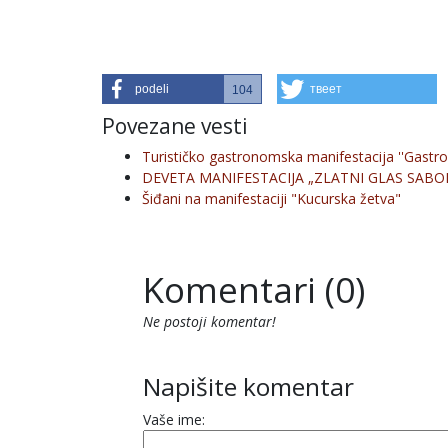
podeli
твеет
104
Povezane vesti
Turističko gastronomska manifestacija ''Gastro 
DEVETA MANIFESTACIJA „ZLATNI GLAS SABORA
Šiđani na manifestaciji "Kucurska žetva"
Komentari (0)
Ne postoji komentar!
Napišite komentar
Vaše ime: