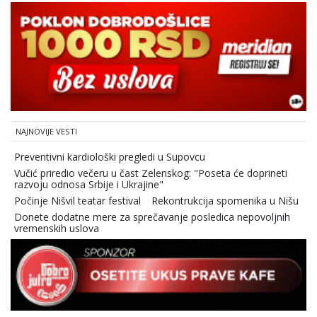
NAJNOVIJE VESTI
Preventivni kardiološki pregledi u Supovcu
Vučić priredio večeru u čast Zelenskog: "Poseta će doprineti
razvoju odnosa Srbije i Ukrajine"
Počinje Nišvil teatar festival
Rekontrukcija spomenika u Nišu
Donete dodatne mere za sprečavanje posledica nepovoljnih
vremenskih uslova