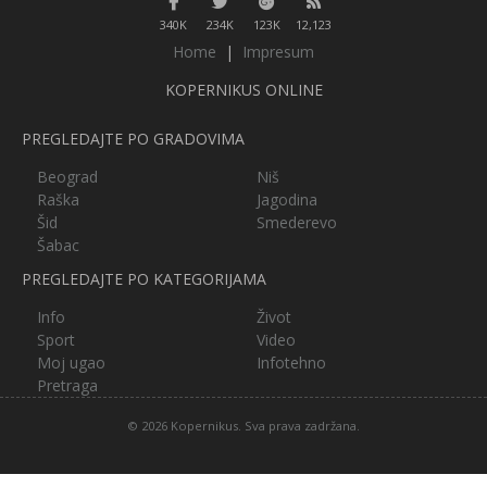
340K
234K
123K
12,123
Home
|
Impresum
KOPERNIKUS ONLINE
PREGLEDAJTE PO GRADOVIMA
Beograd
Niš
Raška
Jagodina
Šid
Smederevo
Šabac
PREGLEDAJTE PO KATEGORIJAMA
Info
Život
Sport
Video
Moj ugao
Infotehno
Pretraga
© 2026 Kopernikus. Sva prava zadržana.