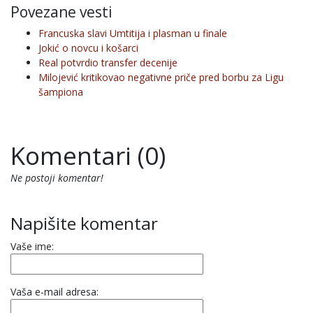
Povezane vesti
Francuska slavi Umtitija i plasman u finale
Jokić o novcu i košarci
Real potvrdio transfer decenije
Milojević kritikovao negativne priče pred borbu za Ligu
šampiona
Komentari (0)
Ne postoji komentar!
Napišite komentar
Vaše ime:
Vaša e-mail adresa: