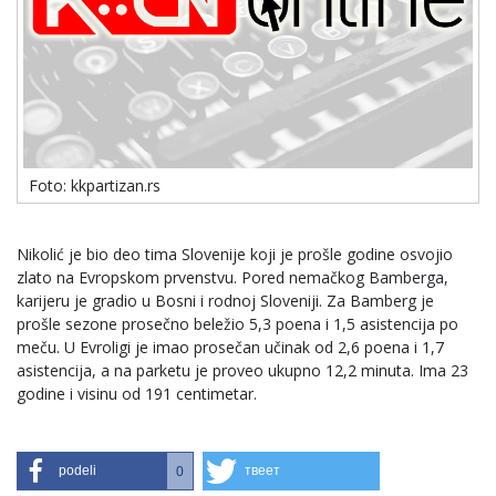
Foto: kkpartizan.rs
Nikolić je bio deo tima Slovenije koji je prošle godine osvojio
zlato na Evropskom prvenstvu. Pored nemačkog Bamberga,
karijeru je gradio u Bosni i rodnoj Sloveniji. Za Bamberg je
prošle sezone prosečno beležio 5,3 poena i 1,5 asistencija po
meču. U Evroligi je imao prosečan učinak od 2,6 poena i 1,7
asistencija, a na parketu je proveo ukupno 12,2 minuta. Ima 23
godine i visinu od 191 centimetar.
podeli
твеет
0