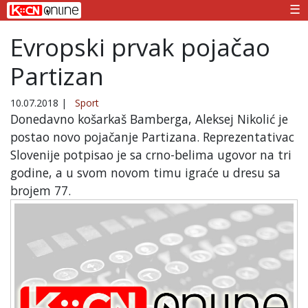
☰
Evropski prvak pojačao
Partizan
10.07.2018
|
Sport
Donedavno košarkaš Bamberga, Aleksej Nikolić je
postao novo pojačanje Partizana. Reprezentativac
Slovenije potpisao je sa crno-belima ugovor na tri
godine, a u svom novom timu igraće u dresu sa
brojem 77.