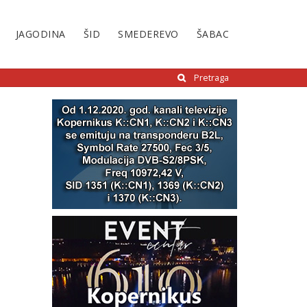
JAGODINA
ŠID
SMEDEREVO
ŠABAC
Pretraga