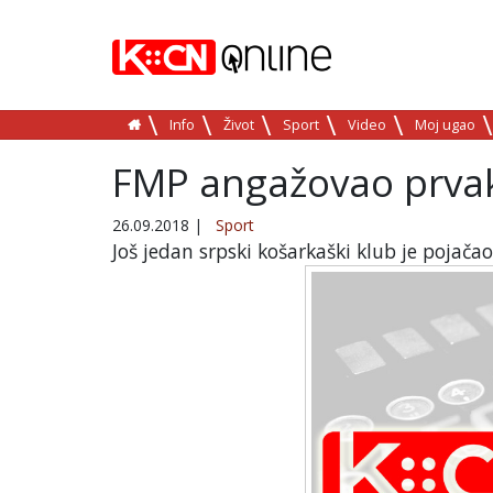
Info
Život
Sport
Video
Moj ugao
FMP angažovao prva
26.09.2018
|
Sport
Još jedan srpski košarkaški klub je pojača