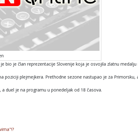
en
bio je član reprezentacije Slovenije koja je osvojila zlatnu medalju
 na poziciji plejmejkera. Prethodne sezone nastupao je za Primorsku,
r, a duel je na programu u ponedeljak od 18 časova.
vima"!?