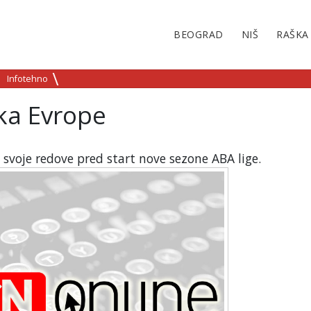
BEOGRAD
NIŠ
RAŠKA
Infotehno
ka Evrope
o svoje redove pred start nove sezone ABA lige.