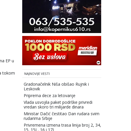
 na EP u
 a tokom
NAJNOVIJE VESTI
Gradonačelnik Niša obišao Rujnik i
Leskovik
Priprema dece za letovanje
Vlada usvojila paket podrške privredi
vredan skoro tri milijarde dinara
Ministar Dačić čestitao Dan rudara svim
rudarima Srbije
Privremena izmena trasa linija broj 2, 34,
15, 15L, 16 i 17L