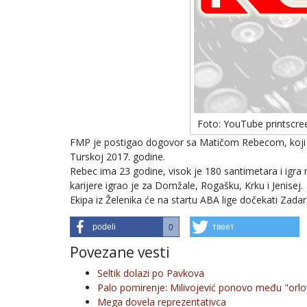
Foto: YouTube printscre
FMP je postigao dogovor sa Matičom Rebecom, koji je 
Turskoj 2017. godine.
Rebec ima 23 godine, visok je 180 santimetara i igra
karijere igrao je za Domžale, Rogašku, Krku i Jenisej.
Ekipa iz Želenika će na startu ABA lige dočekati Zada
podeli
твеет
0
Povezane vesti
Seltik dolazi po Pavkova
Palo pomirenje: Milivojević ponovo među "orlo
Mega dovela reprezentativca