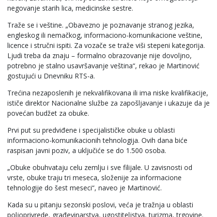
negovanje starih lica, medicinske sestre.
Traže se i veštine. „Obavezno je poznavanje stranog jezika,
engleskog ili nemačkog, informaciono-komunikacione veštine,
licence i stručni ispiti. Za vozače se traže viši stepeni kategorija.
Ljudi treba da znaju – formalno obrazovanje nije dovoljno,
potrebno je stalno usavršavanje veština“, rekao je Martinović
gostujući u Dnevniku RTS-a.
Trećina nezaposlenih je nekvalifikovana ili ima niske kvalifikacije,
ističe direktor Nacionalne službe za zapošljavanje i ukazuje da je
povećan budžet za obuke.
Prvi put su predviđene i specijalističke obuke u oblasti
informaciono-komunikacionih tehnologija. Ovih dana biće
raspisan javni poziv, a uključiće se do 1.500 osoba.
„Obuke obuhvataju celu zemlju i sve filijale. U zavisnosti od
vrste, obuke traju tri meseca, složenije za informacione
tehnologije do šest meseci“, naveo je Martinović.
Kada su u pitanju sezonski poslovi, veća je tražnja u oblasti
poljoprivrede, građevinarstva, ugostiteljstva, turizma, trgovine.