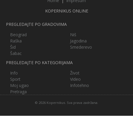
Home
|
Impresum
KOPERNIKUS ONLINE
PREGLEDAJTE PO GRADOVIMA
Beograd
Niš
Raška
Jagodina
Šid
Smederevo
Šabac
PREGLEDAJTE PO KATEGORIJAMA
Info
Život
Sport
Video
Moj ugao
Infotehno
Pretraga
© 2026 Kopernikus. Sva prava zadržana.