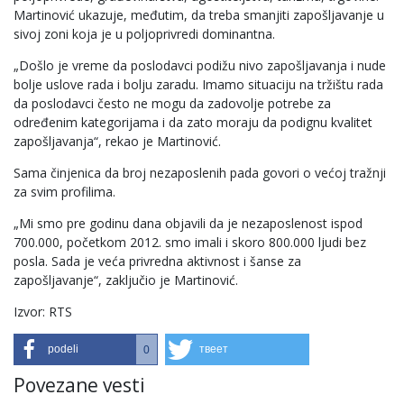
Martinović ukazuje, međutim, da treba smanjiti zapošljavanje u
sivoj zoni koja je u poljoprivredi dominantna.
„Došlo je vreme da poslodavci podižu nivo zapošljavanja i nude
bolje uslove rada i bolju zaradu. Imamo situaciju na tržištu rada
da poslodavci često ne mogu da zadovolje potrebe za
određenim kategorijama i da zato moraju da podignu kvalitet
zapošljavanja“, rekao je Martinović.
Sama činjenica da broj nezaposlenih pada govori o većoj tražnji
za svim profilima.
„Mi smo pre godinu dana objavili da je nezaposlenost ispod
700.000, početkom 2012. smo imali i skoro 800.000 ljudi bez
posla. Sada je veća privredna aktivnost i šanse za
zapošljavanje“, zaključio je Martinović.
Izvor: RTS
podeli
твеет
0
Povezane vesti