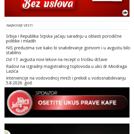
NAJNOVIJE VESTI
Srbija i Republika Srpska jačaju saradnju u oblasti porodične
politike i mladih
NIS preduzima sve kako bi snabdevanje gorivom i u avgustu bilo
stabilno
Od 17. avgusta novi lekovi na recept o trošku države
Radovi na izgradnji magistralnog toplovoda u ulici dr Miodraga
Lazića
Intervencije na vodovodnoj mreži i prekidi u vodosnabdevanju
5.8.2026. god.