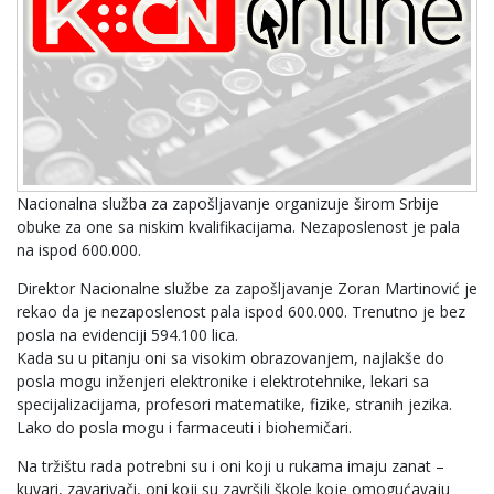
Nacionalna služba za zapošljavanje organizuje širom Srbije
obuke za one sa niskim kvalifikacijama. Nezaposlenost je pala
na ispod 600.000.
Direktor Nacionalne službe za zapošljavanje Zoran Martinović je
rekao da je nezaposlenost pala ispod 600.000. Trenutno je bez
posla na evidenciji 594.100 lica.
Kada su u pitanju oni sa visokim obrazovanjem, najlakše do
posla mogu inženjeri elektronike i elektrotehnike, lekari sa
specijalizacijama, profesori matematike, fizike, stranih jezika.
Lako do posla mogu i farmaceuti i biohemičari.
Na tržištu rada potrebni su i oni koji u rukama imaju zanat –
kuvari, zavarivači, oni koji su završili škole koje omogućavaju