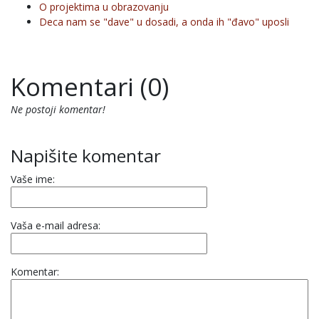
O projektima u obrazovanju
Deca nam se "dave" u dosadi, a onda ih "đavo" uposli
Komentari (0)
Ne postoji komentar!
Napišite komentar
Vaše ime:
Vaša e-mail adresa:
Komentar: