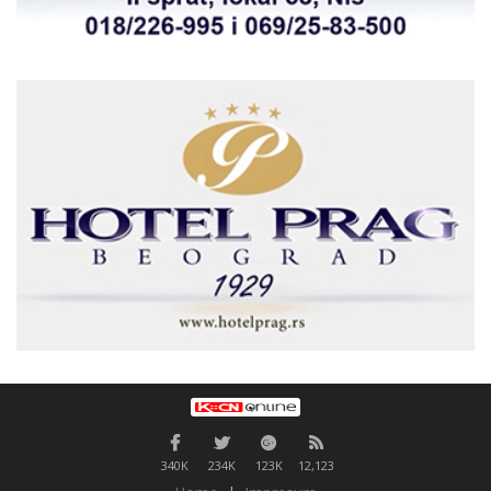
340K
234K
123K
12,123