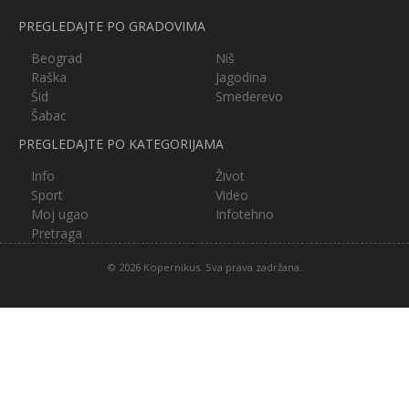
PREGLEDAJTE PO GRADOVIMA
Beograd
Niš
Raška
Jagodina
Šid
Smederevo
Šabac
PREGLEDAJTE PO KATEGORIJAMA
Info
Život
Sport
Video
Moj ugao
Infotehno
Pretraga
© 2026 Kopernikus. Sva prava zadržana.