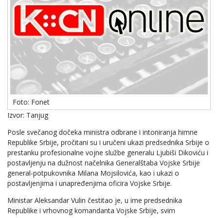
Foto: Fonet
Izvor: Tanjug
Posle svečanog dočeka ministra odbrane i intoniranja himne
Republike Srbije, pročitani su i uručeni ukazi predsednika Srbije o
prestanku profesionalne vojne službe generalu Ljubiši Dikoviću i
postavljenju na dužnost načelnika Generalštaba Vojske Srbije
general-potpukovnika Milana Mojsilovića, kao i ukazi o
postavljenjima i unapređenjima oficira Vojske Srbije.
Ministar Aleksandar Vulin čestitao je, u ime predsednika
Republike i vrhovnog komandanta Vojske Srbije, svim