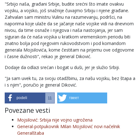
"Srbijo naša, građani Srbije, budite srećni što imate ovakvu
vojsku, a vojsko, još snažnije čuvajmo Srbiju i njene građane.
Zahvalan sam ministru Vulinu na razumevanju, podršci, na
naporima koje ulaže da se jačanje naše vojske vidi na dnevnom
nivou, da time osnaže i njegova i naša nastojanja, jer sam
siguran da će naša vojska u kratkom vremenskom periodu biti
znatno bolja pod njegovim rukovodstvom i pod komandom
generala Mojsilovića, kome čestitam na prijemu ove odgovorne
i časne dužnosti", rekao je general Diković.
Dodaje da odlazi srećan i bogat u duši, jer je služio Srbiji.
"Ja sam uvek tu, za svoju otadžbinu, za našu vojsku, bez štapa a
i s njim", poručio je general Diković.
podeli
твеет
11
Povezane vesti
Mojsilović: Srbija nije vojno ugrožena
General-potpukovnik Milan Mojsilović novi načelnik
Generalštaba