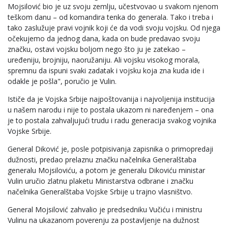
Mojsilović bio je uz svoju zemlju, učestvovao u svakom njenom
teškom danu – od komandira tenka do generala. Tako i treba i
tako zaslužuje pravi vojnik koji će da vodi svoju vojsku. Od njega
očekujemo da jednog dana, kada on bude predavao svoju
značku, ostavi vojsku boljom nego što ju je zatekao –
uređeniju, brojniju, naoružaniju. Ali vojsku visokog morala,
spremnu da ispuni svaki zadatak i vojsku koja zna kuda ide i
odakle je pošla", poručio je Vulin.
Ističe da je Vojska Srbije najpoštovanija i najvoljenija institucija
u našem narodu i nije to postala ukazom ni naređenjem – ona
je to postala zahvaljujući trudu i radu generacija svakog vojnika
Vojske Srbije.
General Diković je, posle potpisivanja zapisnika o primopredaji
dužnosti, predao prelaznu značku načelnika Generalštaba
generalu Mojsiloviću, a potom je generalu Dikoviću ministar
Vulin uručio zlatnu plaketu Ministarstva odbrane i značku
načelnika Generalštaba Vojske Srbije u trajno vlasništvo.
General Mojsilović zahvalio je predsedniku Vučiću i ministru
Vulinu na ukazanom poverenju za postavljenje na dužnost