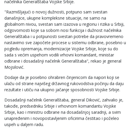
načelnika Generalštaba Vojske Srbije.
"Razmišljajući o novoj dužnosti, potpuno sam svestan
današnjice, ukupne kompleksne situacije, ne samo na
globalnom nivou, svestan sam izazova u regionu i rizika u Srbiji,
odgovornosti koje sa sobom nosi funkcija i dužnost načelnika
Generalštaba i u potpunosti svestan potrebe da pravovremeno
nastavimo sve započete procese u sistemu odbrane, posebno u
pogledu opremanja, modernizacije Vojske Srbije, koje su do
sada s većim uspehom vodili vrhovni komandant, ministar
odbrane i dosadašnji načelnik Generalštaba", rekao je general
Mojsilović.
Dodaje da je posebno ohrabren činjenicom da napori koji se
ulažu od strane najvišeg državnog rukovodstva počinju da daju
rezultate i utiču na ukupno jačanje sposobnosti Vojske Srbije.
Dosadašnji načelnik Generalštaba, general Diković, zahvalio je,
takođe, predsedniku Srbije i vrhovnom komandantu Vojske
Srbije, kao i ministru odbrane na dosadašnjoj saradnji, a svim
unapređenim i novopostavljenim oficirima čestitao i poželeo
uspeh u daljem radu.