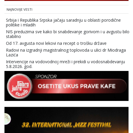
NAJNOVIJE VESTI
Srbija i Republika Srpska jačaju saradnju u oblasti porodične
politike i mladih
NIS preduzima sve kako bi snabdevanje gorivom i u avgustu bilo
stabilno
Od 17. avgusta novi lekovi na recept o trošku države
Radovi na izgradnji magistralnog toplovoda u ulici dr Miodraga
Lazića
Intervencije na vodovodnoj mreži i prekidi u vodosnabdevanju
5.8.2026. god.