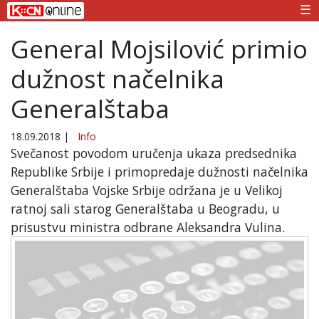
☰
General Mojsilović primio
dužnost načelnika
Generalštaba
18.09.2018
|
Info
Svečanost povodom uručenja ukaza predsednika
Republike Srbije i primopredaje dužnosti načelnika
Generalštaba Vojske Srbije održana je u Velikoj
ratnoj sali starog Generalštaba u Beogradu, u
prisustvu ministra odbrane Aleksandra Vulina.