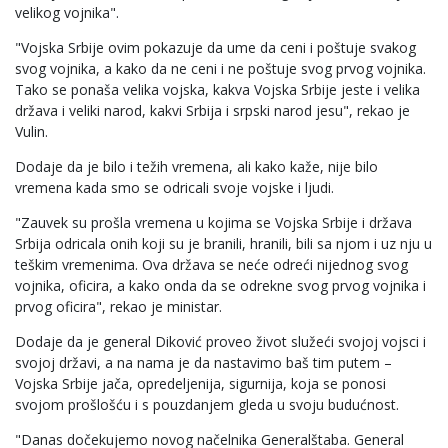
velikog vojnika".
"Vojska Srbije ovim pokazuje da ume da ceni i poštuje svakog
svog vojnika, a kako da ne ceni i ne poštuje svog prvog vojnika.
Tako se ponaša velika vojska, kakva Vojska Srbije jeste i velika
država i veliki narod, kakvi Srbija i srpski narod jesu", rekao je
Vulin.
Dodaje da je bilo i težih vremena, ali kako kaže, nije bilo
vremena kada smo se odricali svoje vojske i ljudi.
"Zauvek su prošla vremena u kojima se Vojska Srbije i država
Srbija odricala onih koji su je branili, hranili, bili sa njom i uz nju u
teškim vremenima. Ova država se neće odreći nijednog svog
vojnika, oficira, a kako onda da se odrekne svog prvog vojnika i
prvog oficira", rekao je ministar.
Dodaje da je general Diković proveo život služeći svojoj vojsci i
svojoj državi, a na nama je da nastavimo baš tim putem –
Vojska Srbije jača, opredeljenija, sigurnija, koja se ponosi
svojom prošlošću i s pouzdanjem gleda u svoju budućnost.
"Danas dočekujemo novog načelnika Generalštaba. General