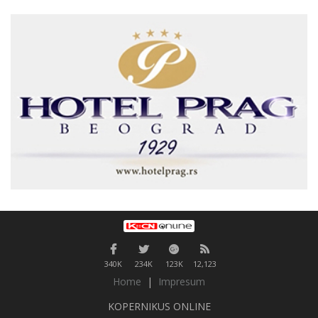
340K
234K
123K
12,123
Home
|
Impresum
KOPERNIKUS ONLINE