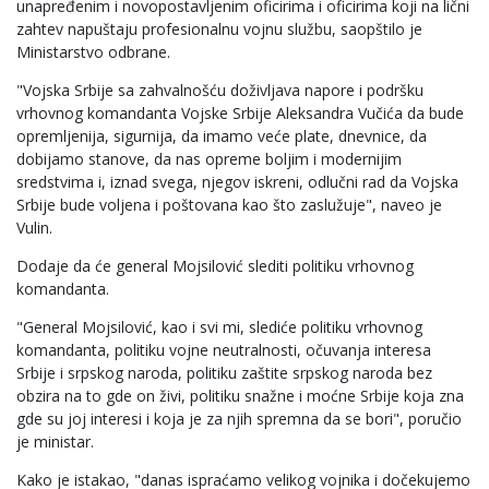
unapređenim i novopostavljenim oficirima i oficirima koji na lični
zahtev napuštaju profesionalnu vojnu službu, saopštilo je
Ministarstvo odbrane.
"Vojska Srbije sa zahvalnošću doživljava napore i podršku
vrhovnog komandanta Vojske Srbije Aleksandra Vučića da bude
opremljenija, sigurnija, da imamo veće plate, dnevnice, da
dobijamo stanove, da nas opreme boljim i modernijim
sredstvima i, iznad svega, njegov iskreni, odlučni rad da Vojska
Srbije bude voljena i poštovana kao što zaslužuje", naveo je
Vulin.
Dodaje da će general Mojsilović slediti politiku vrhovnog
komandanta.
"General Mojsilović, kao i svi mi, slediće politiku vrhovnog
komandanta, politiku vojne neutralnosti, očuvanja interesa
Srbije i srpskog naroda, politiku zaštite srpskog naroda bez
obzira na to gde on živi, politiku snažne i moćne Srbije koja zna
gde su joj interesi i koja je za njih spremna da se bori", poručio
je ministar.
Kako je istakao, "danas ispraćamo velikog vojnika i dočekujemo