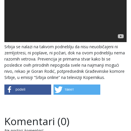
Srbija se nalazi na takvom podneblju da nisu neuobičajeni ni
zemljotresi, ni poplave, ni požari, dok na ovom podneblju nema
razornih vetrova. Prevencija je primarna stvar kako bi se
posledice ovih prirodnih nepogoda svele na najmanji mogući
nivo, rekao je Goran Rodić, potpredsednik Građevinske komore
Srbije, u emisiji “Srbija online” na televiziji Kopernikus.
podeli
твеет
Komentari (0)
Ne postoji komentar!