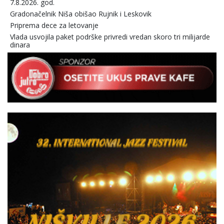
7.8.2026. god.
Gradonačelnik Niša obišao Rujnik i Leskovik
Priprema dece za letovanje
Vlada usvojila paket podrške privredi vredan skoro tri milijarde
dinara