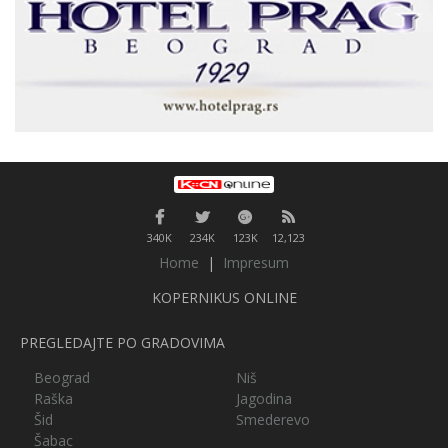
340K
234K
123K
12,123
Home
|
Impresum
KOPERNIKUS ONLINE
PREGLEDAJTE PO GRADOVIMA
Beograd
Niš
Raška
Jagodina
Šid
Smederevo
Šabac