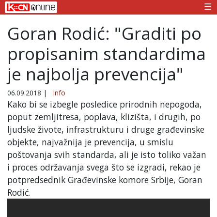
☰
Goran Rodić: "Graditi po
propisanim standardima
je najbolja prevencija"
06.09.2018
|
Info
Kako bi se izbegle posledice prirodnih nepogoda,
poput zemljitresa, poplava, klizišta, i drugih, po
ljudske živote, infrastrukturu i druge građevinske
objekte, najvažnija je prevencija, u smislu
poštovanja svih standarda, ali je isto toliko važan
i proces održavanja svega što se izgradi, rekao je
potpredsednik Građevinske komore Srbije, Goran
Rodić.