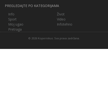
PREGLEDAJTE PO KATEGORIJAMA
Info
Život
Sport
Video
Moj ugao
Infotehno
Pretraga
© 2026 Kopernikus. Sva prava zadržana.