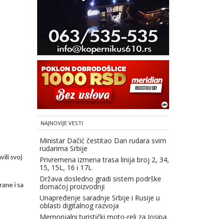
NAJNOVIJE VESTI
Ministar Dačić čestitao Dan rudara svim
rudarima Srbije
ili svoj
Privremena izmena trasa linija broj 2, 34,
15, 15L, 16 i 17L
Država dosledno gradi sistem podrške
domaćoj proizvodnji
rane i sa
Unapređenje saradnje Srbije i Rusije u
oblasti digitalnog razvoja
Memorijalni turistički moto-reli za Josipa