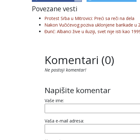
Povezane vesti
Protest Srba u Mitrovici: Preći sa reči na dela
Nakon Vučićevog poziva uklonjene barikade u 
Đurić: Albanci žive u iluziji, svet nije isti kao 19
Komentari (0)
Ne postoji komentar!
Napišite komentar
Vaše ime:
Vaša e-mail adresa: