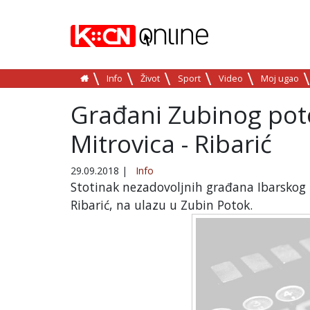
Info
Život
Sport
Video
Moj ugao
Građani Zubinog poto
Mitrovica - Ribarić
29.09.2018
|
Info
Stotinak nezadovoljnih građana Ibarskog K
Ribarić, na ulazu u Zubin Potok.