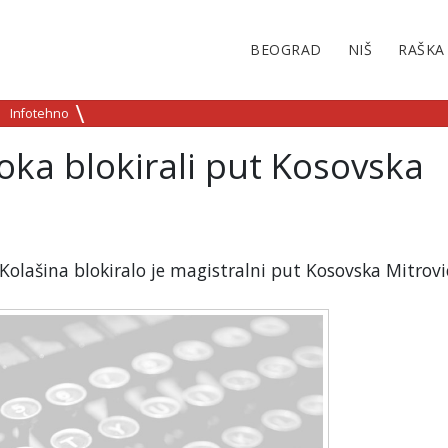
BEOGRAD
NIŠ
RAŠKA
Infotehno
ka blokirali put Kosovska
olašina blokiralo je magistralni put Kosovska Mitrovi