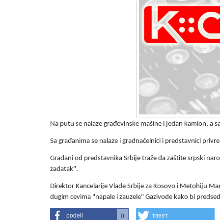
Na putu se nalaze građevinske mašine i jedan kamion, a s
Sa građanima se nalaze i gradnačelnici i predstavnici priv
Građani od predstavnika Srbije traže da zaštite srpski nar
zadatak".
Direktor Kancelarije Vlade Srbije za Kosovo i Metohiju Mar
dugim cevima "napale i zauzele" Gazivode kako bi predsed
podeli
твеет
0