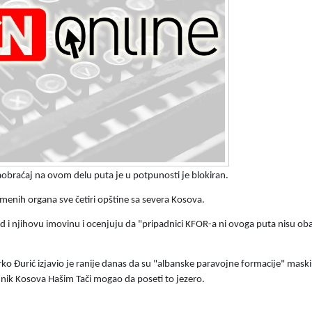
aobraćaj na ovom delu puta je u potpunosti je blokiran.
remenih organa sve četiri opštine sa severa Kosova.
od i njihovu imovinu i ocenjuju da "pripadnici KFOR-a ni ovoga puta nisu obav
ko Đurić izjavio je ranije danas da su "albanske paravojne formacije" maski
nik Kosova Hašim Tači mogao da poseti to jezero.