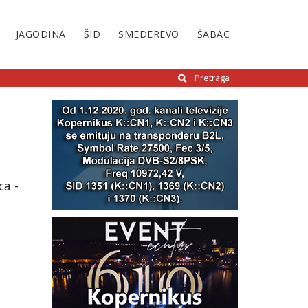
JAGODINA
ŠID
SMEDEREVO
ŠABAC
Pretraga
ca -