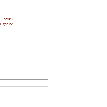
Z.Potoku
99. godine