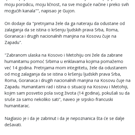
moju porodicu, moju ličnost, na sve moguće načine i preko svih
mogućih kanala"", napisao je Gujon.
On dodaje da "pretnjama žele da ga nateraju da odustane od
zalaganja da se istina o kršenju ljudskih prava Srba, Roma,
Goranaca i drugih nacionalnih manjina na Kosovu čuje na
Zapadu".
"Zabranom ulaska na Kosovo i Metohiju oni žele da zabrane
humanitarnu pomoć Srbima u enklavama kojima pomažemo
već 14 godina. Pretnjama mom integritetu, žele da odustanem
od mog zalaganja da se istina o kršenju ljudskih prava Srba,
Roma, Goranaca i drugih nacionalnih manjina na Kosovu čuje na
Zapadu. Humanitarni rad i istina o situaciji na Kosovu i Metohiji,
kojim sam posvetio pola svog života (14 godina), pokušali su da
sruše za samo nekoliko sati", naveo je srpsko-francuski
humanitarac.
Naglasio je i da je zabrinut i da je nepoznanica šta će se dalje
dešavati.