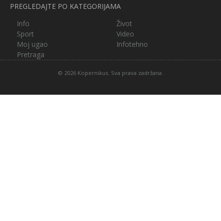
PREGLEDAJTE PO KATEGORIJAMA
Info
Život
Sport
Video
Moj ugao
Infotehno
Pretraga
© 2026 Kopernikus. Sva prava zadržana.