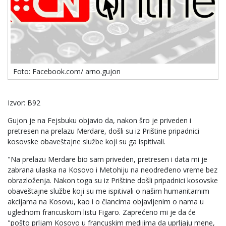
Foto: Facebook.com/ arno.gujon
Izvor: B92
Gujon je na Fejsbuku objavio da, nakon šro je priveden i
pretresen na prelazu Merdare, došli su iz Prištine pripadnici
kosovske obaveštajne službe koji su ga ispitivali.
"Na prelazu Merdare bio sam priveden, pretresen i data mi je
zabrana ulaska na Kosovo i Metohiju na neodređeno vreme bez
obrazloženja. Nakon toga su iz Prištine došli pripadnici kosovske
obaveštajne službe koji su me ispitivali o našim humanitarnim
akcijama na Kosovu, kao i o člancima objavljenim o nama u
uglednom francuskom listu Figaro. Zaprećeno mi je da će
"pošto prljam Kosovo u francuskim medijima da uprljaju mene,