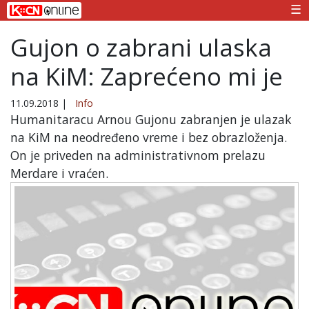
☰
Gujon o zabrani ulaska
na KiM: Zaprećeno mi je
11.09.2018
|
Info
Humanitaracu Arnou Gujonu zabranjen je ulazak
na KiM na neodređeno vreme i bez obrazloženja.
On je priveden na administrativnom prelazu
Merdare i vraćen.