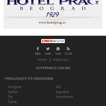
340K
234K
123K
12,123
Home
|
Impresum
KOPERNIKUS ONLINE
PREGLEDAJTE PO GRADOVIMA
Beograd
Niš
Raška
Jagodina
Šid
Smederevo
Šabac