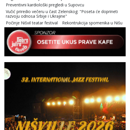
Preventivni kardiološki pregledi u Supovcu
Vučić priredio večeru u čast Zelenskog: "Poseta će doprineti
razvoju odnosa Srbije i Ukrajine"
Počinje Nišvil teatar festival
Rekontrukcija spomenika u Nišu