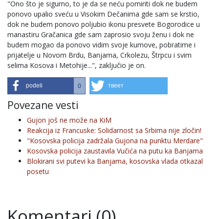
"Ono što je sigurno, to je da se neću pomiriti dok ne budem
ponovo upalio sveću u Visokim Dečanima gde sam se krstio,
dok ne budem ponovo poljubio ikonu presvete Bogorodice u
manastiru Gračanica gde sam zaprosio svoju ženu i dok ne
budem mogao da ponovo vidim svoje kumove, pobratime i
prijatelje u Novom Brdu, Banjama, Crkolezu, Štrpcu i svim
selima Kosova i Metohije...", zaključio je on.
podeli
твеет
0
Povezane vesti
Gujon još ne može na KiM
Reakcija iz Francuske: Solidarnost sa Srbima nije zločin!
"Kosovska policija zadržala Gujona na punktu Merdare"
Kosovska policija zaustavila Vučića na putu ka Banjama
Blokirani svi putevi ka Banjama, kosovska vlada otkazal
posetu
Komentari (0)