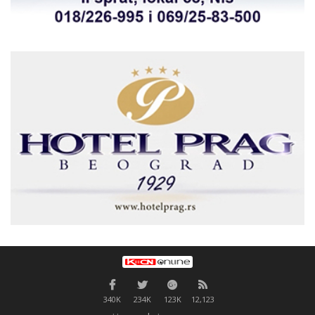
340K
234K
123K
12,123