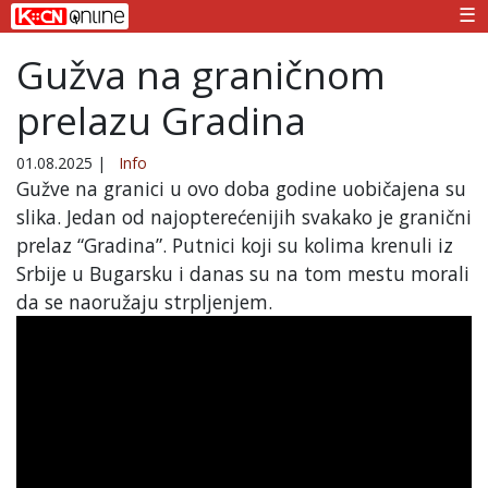
☰
Gužva na graničnom
prelazu Gradina
01.08.2025
|
Info
Gužve na granici u ovo doba godine uobičajena su
slika. Jedan od najopterećenijih svakako je granični
prelaz “Gradina”. Putnici koji su kolima krenuli iz
Srbije u Bugarsku i danas su na tom mestu morali
da se naoružaju strpljenjem.