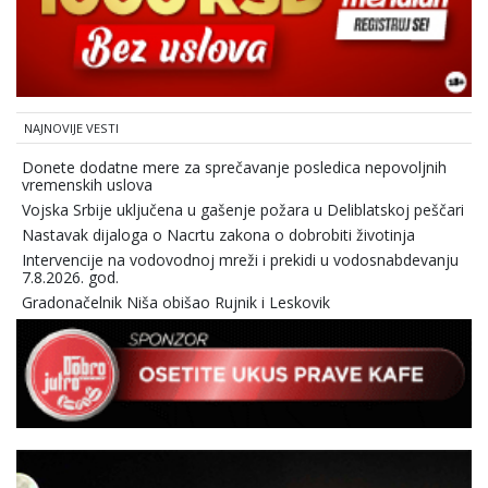
NAJNOVIJE VESTI
Donete dodatne mere za sprečavanje posledica nepovoljnih
vremenskih uslova
Vojska Srbije uključena u gašenje požara u Deliblatskoj peščari
Nastavak dijaloga o Nacrtu zakona o dobrobiti životinja
Intervencije na vodovodnoj mreži i prekidi u vodosnabdevanju
7.8.2026. god.
Gradonačelnik Niša obišao Rujnik i Leskovik