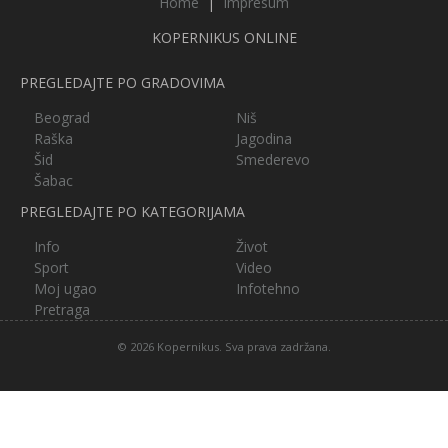
Home
|
Impresum
KOPERNIKUS ONLINE
PREGLEDAJTE PO GRADOVIMA
Beograd
Niš
Raška
Jagodina
Šid
Smederevo
Šabac
PREGLEDAJTE PO KATEGORIJAMA
Info
Život
Sport
Video
Moj ugao
Infotehno
Pretraga
© 2026 Kopernikus. Sva prava zadržana.