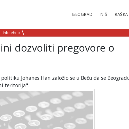
BEOGRAD
NIŠ
RAŠKA
Infotehno
ini dozvoliti pregovore o
 politiku Johanes Han založio se u Beču da se Beogradu
 teritorija".