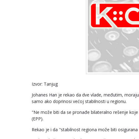
Izvor: Tanjug
Johanes Han je rekao da dve vlade, međutim, moraju
samo ako doprinosi većoj stabilnosti u regionu.
"Ne može biti da se pronađe bilateralno rešenje koje 
(EPP).
Rekao je i da "stabilnost regiona može biti osigura