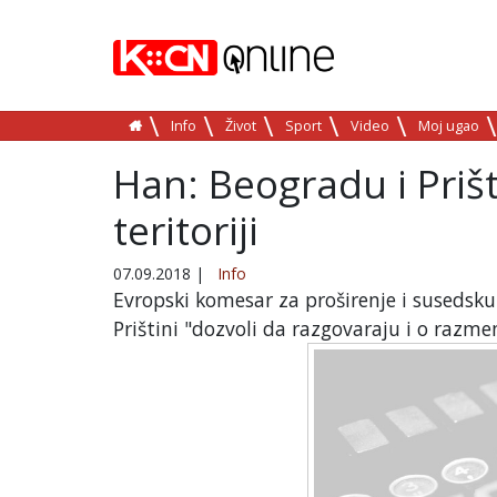
Info
Život
Sport
Video
Moj ugao
Han: Beogradu i Prišt
teritoriji
07.09.2018
|
Info
Evropski komesar za proširenje i susedsku
Prištini "dozvoli da razgovaraju i o razmeni