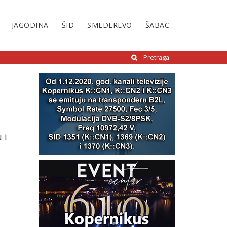
JAGODINA
ŠID
SMEDEREVO
ŠABAC
Pretraga
 i