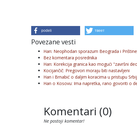
podeli
твеет
Povezane vesti
Han: Neophodan sporazum Beograda i Prištine
Bez komentara posrednika
Han: Korekcija granica kao mogući "završni deo
Kocijančič: Pregovori moraju biti nastavljeni
Han i Brnabić o daljim koracima u pristupu Srbi
Han o Kosovu: Ima napretka, rano govoriti o d
Komentari (0)
Ne postoji komentar!