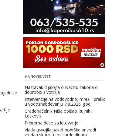
NAJNOVIJE VESTI
Nastavak dijaloga o Nacrtu zakona o
dobrobiti životinja
zajednice
Intervencije na vodovodnoj mreži i prekidi
u vodosnabdevanju 7.8.2026. god.
artije
Gradonačelnik Niša obišao Rujnik i
Leskovik
Priprema dece za letovanje
Vlada usvojila paket podrške privredi
vredan skoro tri milijarde dinara