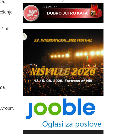
da.
rešenje
činili
ma.
Evropi",