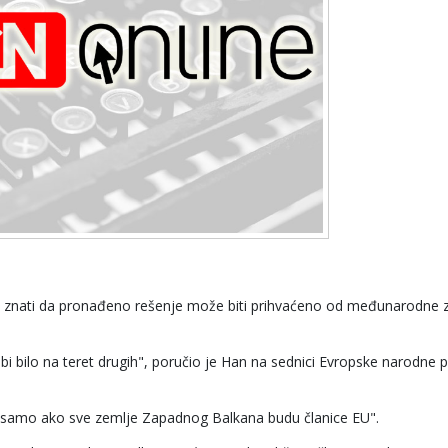
 znati da pronađeno rešenje može biti prihvaćeno od međunarodne 
bi bilo na teret drugih", poručio je Han na sednici Evropske narodne p
na samo ako sve zemlje Zapadnog Balkana budu članice EU".