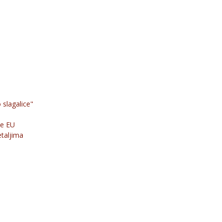
 slagalice"
je EU
etaljima