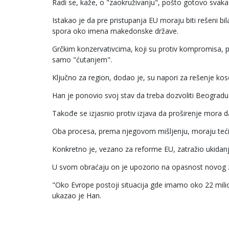
Radi se, kaže, o "zaokruživanju", pošto gotovo svak
Istakao je da pre pristupanja EU moraju biti rešeni bil
spora oko imena makedonske države.
Grčkim konzervativcima, koji su protiv kompromisa, por
samo "ćutanjem".
Ključno za region, dodao je, su napori za rešenje k
Han je ponovio svoj stav da treba dozvoliti Beogradu i 
Takođe se izjasnio protiv izjava da proširenje mora 
Oba procesa, prema njegovom mišljenju, moraju teći
Konkretno je, vezano za reforme EU, zatražio ukidanj
U svom obraćaju on je upozorio na opasnost novog za
"Oko Evrope postoji situacija gde imamo oko 22 milion
ukazao je Han.