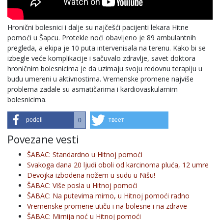
Hronični bolesnici i dalje su najčešći pacijenti lekara Hitne
pomoći u Šapcu. Protekle noći obavljeno je 89 ambulantnih
pregleda, a ekipa je 10 puta intervenisala na terenu. Kako bi se
izbegle veće komplikacije i sačuvalo zdravlje, savet doktora
hroničnim bolesnicima je da uzimaju svoju redovnu terapiju u
budu umereni u aktivnostima. Vremenske promene najviše
problema zadale su asmatičarima i kardiovaskularnim
bolesnicima.
podeli
твеет
0
Povezane vesti
ŠABAC: Standardno u Hitnoj pomoći
Svakoga dana 20 ljudi oboli od karcinoma pluća, 12 umre
Devojka izbodena nožem u sudu u Nišu!
ŠABAC: Više posla u Hitnoj pomoći
ŠABAC: Na putevima mirno, u Hitnoj pomoći radno
Vremenske promene utiču i na bolesne i na zdrave
ŠABAC: Mirnija noć u Hitnoj pomoći