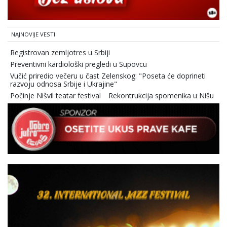
NAJNOVIJE VESTI
Registrovan zemljotres u Srbiji
Preventivni kardiološki pregledi u Supovcu
Vučić priredio večeru u čast Zelenskog: "Poseta će doprineti
razvoju odnosa Srbije i Ukrajine"
Počinje Nišvil teatar festival
Rekontrukcija spomenika u Nišu