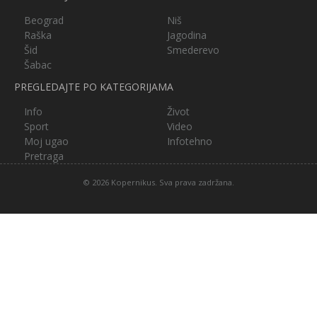
Beograd
Niš
Raška
Jagodina
Šid
Smederevo
Šabac
PREGLEDAJTE PO KATEGORIJAMA
Info
Život
Sport
Video
Moj ugao
Infotehno
Pretraga
© 2026 Kopernikus. Sva prava zadržana.