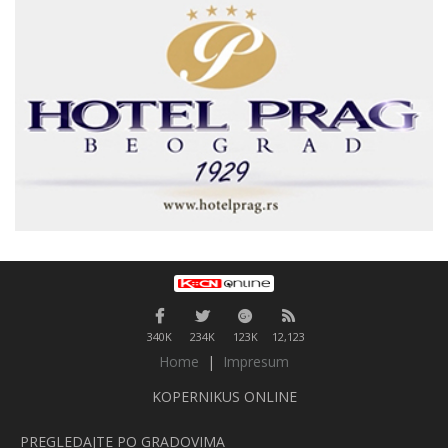
340K
234K
123K
12,123
Home
|
Impresum
KOPERNIKUS ONLINE
PREGLEDAJTE PO GRADOVIMA