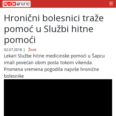
☰
Hronični bolesnici traže
pomoć u Službi hitne
pomoći
02.07.2018
|
Život
Lekari Službe hitne medicinske pomoći u Šapcu
imali povećan obim posla tokom vikenda.
Promena vremena pogodila najviše hronične
bolesnike