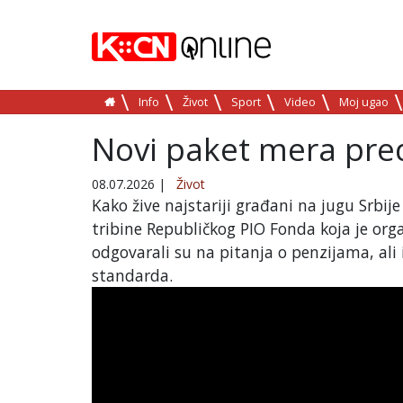
Info
Život
Sport
Video
Moj ugao
Novi paket mera pred
08.07.2026
|
Život
Kako žive najstariji građani na jugu Srbij
tribine Republičkog PIO Fonda koja je org
odgovarali su na pitanja o penzijama, al
standarda.