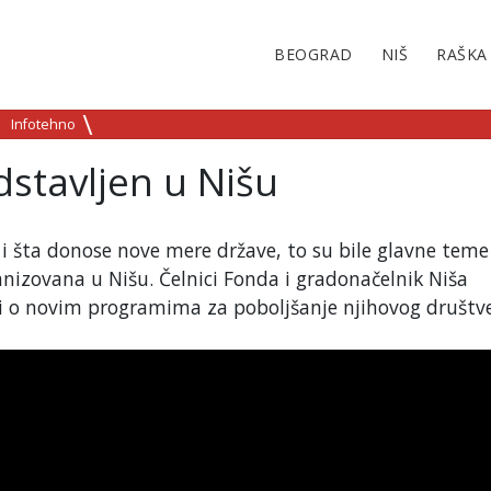
BEOGRAD
NIŠ
RAŠKA
Infotehno
stavljen u Nišu
e i šta donose nove mere države, to su bile glavne teme
anizovana u Nišu. Čelnici Fonda i gradonačelnik Niša
i i o novim programima za poboljšanje njihovog društ