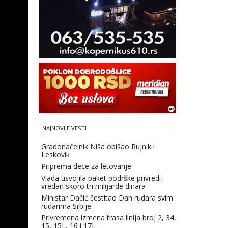
NAJNOVIJE VESTI
Gradonačelnik Niša obišao Rujnik i
Leskovik
Priprema dece za letovanje
Vlada usvojila paket podrške privredi
vredan skoro tri milijarde dinara
Ministar Dačić čestitao Dan rudara svim
rudarima Srbije
Privremena izmena trasa linija broj 2, 34,
15, 15L, 16 i 17L