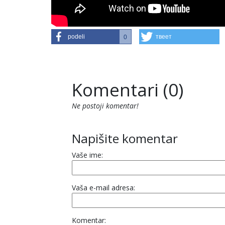
podeli
твеет
0
Komentari (0)
Ne postoji komentar!
Napišite komentar
Vaše ime:
Vaša e-mail adresa:
Komentar: