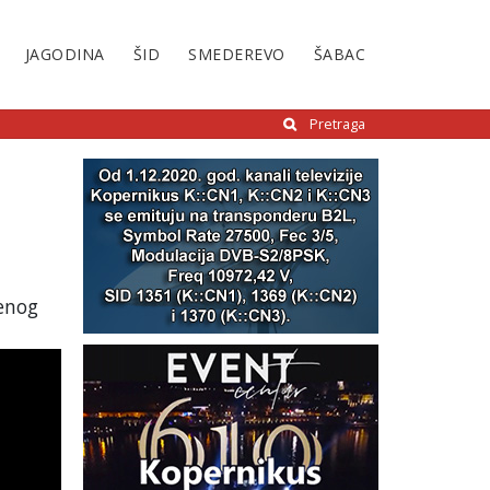
JAGODINA
ŠID
SMEDEREVO
ŠABAC
Pretraga
venog