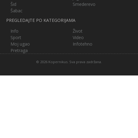
Šid
Smederevo
Šabac
PREGLEDAJTE PO KATEGORIJAMA
Info
Život
Sport
Video
Moj ugao
Infotehno
Pretraga
© 2026 Kopernikus. Sva prava zadržana.