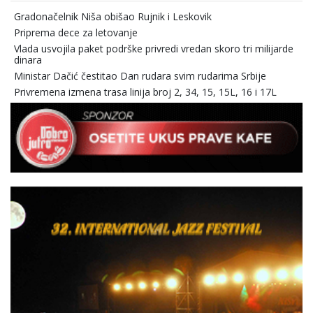
Gradonačelnik Niša obišao Rujnik i Leskovik
Priprema dece za letovanje
Vlada usvojila paket podrške privredi vredan skoro tri milijarde
dinara
Ministar Dačić čestitao Dan rudara svim rudarima Srbije
Privremena izmena trasa linija broj 2, 34, 15, 15L, 16 i 17L