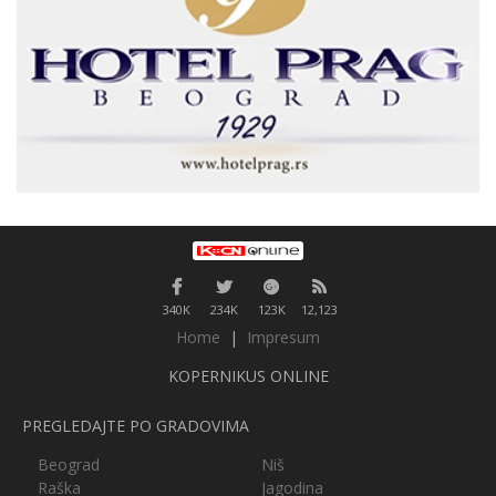
340K
234K
123K
12,123
Home
|
Impresum
KOPERNIKUS ONLINE
PREGLEDAJTE PO GRADOVIMA
Beograd
Niš
Raška
Jagodina