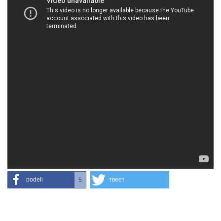
podeli
твеет
5