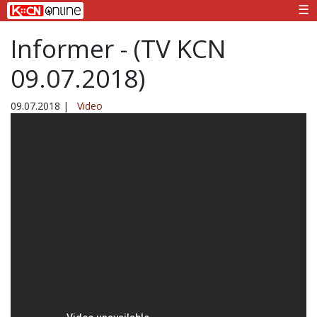
☰
Informer - (TV KCN
09.07.2018)
09.07.2018
|
Video