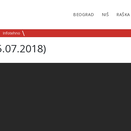
BEOGRAD
NIŠ
RAŠKA
Infotehno
5.07.2018)