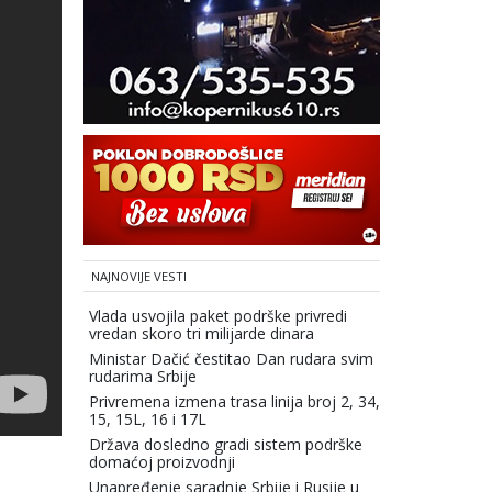
NAJNOVIJE VESTI
Vlada usvojila paket podrške privredi
vredan skoro tri milijarde dinara
Ministar Dačić čestitao Dan rudara svim
rudarima Srbije
Privremena izmena trasa linija broj 2, 34,
15, 15L, 16 i 17L
Država dosledno gradi sistem podrške
domaćoj proizvodnji
Unapređenje saradnje Srbije i Rusije u