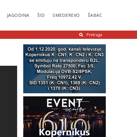
JAGODINA
ŠID
SMEDEREVO
ŠABAC
Pretraga