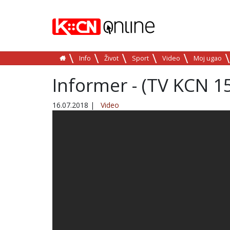
Info
Život
Sport
Video
Moj ugao
Informer - (TV KCN 1
16.07.2018
|
Video