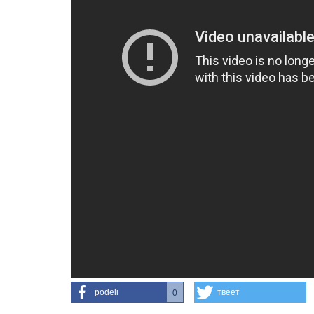
podeli
твеет
0