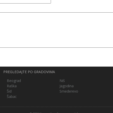
PREGLEDAJTE PO GRADOVIMA
Beograd
Niš
Raška
Jagodina
Šid
Smederevo
Šabac