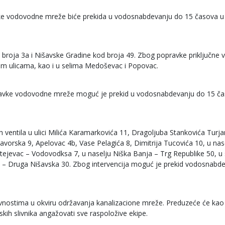
avke vodovodne mreže biće prekida u vodosnabdevanju do 15 časova u to
 broja 3a i Nišavske Gradine kod broja 49. Zbog popravke priključne 
m ulicama, kao i u selima Medoševac i Popovac.
opravke vodovodne mreže moguć je prekid u vodosnabdevanju do 15 č
entila u ulici Milića Karamarkovića 11, Dragoljuba Stankovića Turja
avorska 9, Apelovac 4b, Vase Pelagića 8, Dimitrija Tucovića 10, u nas
tejevac – Vodovodksa 7, u naselju Niška Banja – Trg Republike 50, u 
la – Druga Nišavska 30. Zbog intervencija moguć je prekid vodosnabd
ivnostima u okviru održavanja kanalizacione mreže. Preduzeće će kao
ih slivnika angažovati sve raspoložive ekipe.