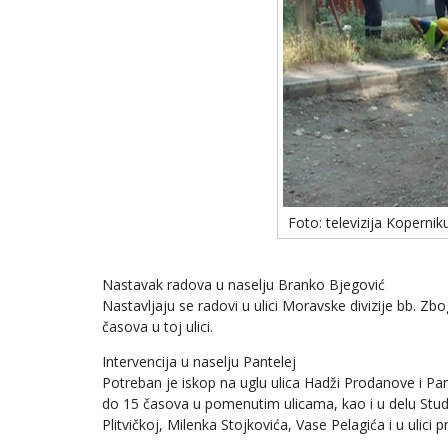
Foto: televizija Kopernik
Nastavak radova u naselju Branko Bjegović
Nastavljaju se radovi u ulici Moravske divizije bb.
časova u toj ulici.
Intervencija u naselju Pantelej
Potreban je iskop na uglu ulica Hadži Prodanove i P
do 15 časova u pomenutim ulicama, kao i u delu Studen
Plitvičkoj, Milenka Stojkovića, Vase Pelagića i u ulic