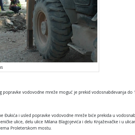
us
 Zbog popravke vodovodne mreže moguć je prekid vodosnabdevanja do 
ane Đukića i usled popravke vodovodne mreže biće prekida u vodosna
ičke ulice, delu ulice Milana Blagojevića i delu Knjaževačke i u ulic
i prema Proleterskom mostu.