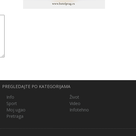
PREGLEDAJTE PO KATEGORIJAMA
Info
Život
Sport
Video
Moj ugao
Infotehno
Pretraga