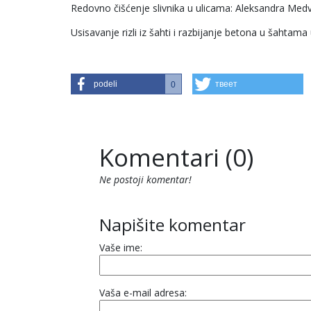
Redovno čišćenje slivnika u ulicama: Aleksandra Me
Usisavanje rizli iz šahti i razbijanje betona u šahtama
podeli
твеет
0
Komentari (0)
Ne postoji komentar!
Napišite komentar
Vaše ime:
Vaša e-mail adresa: