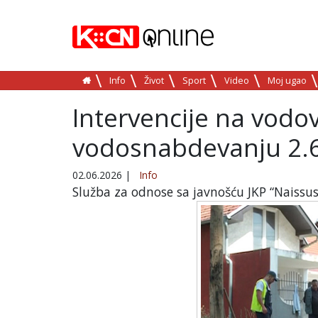
Info
Život
Sport
Video
Moj ugao
Intervencije na vodov
vodosnabdevanju 2.6
02.06.2026
|
Info
Služba za odnose sa javnošću JKP “Naissus