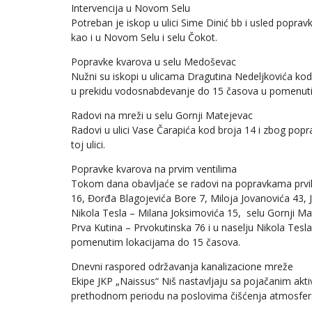
Intervencija u Novom Selu
Potreban je iskop u ulici Sime Dinić bb i usled popr
kao i u Novom Selu i selu Čokot.
Popravke kvarova u selu Medoševac
Nužni su iskopi u ulicama Dragutina Nedeljkovića kod
u prekidu vodosnabdevanje do 15 časova u pomenuti
Radovi na mreži u selu Gornji Matejevac
Radovi u ulici Vase Čarapića kod broja 14 i zbog p
toj ulici.
Popravke kvarova na prvim ventilima
Tokom dana obavljaće se radovi na popravkama prvih v
16, Đorđa Blagojevića Bore 7, Miloja Jovanovića 43, J
Nikola Tesla – Milana Joksimovića 15, selu Gornji Ma
Prva Kutina – Prvokutinska 76 i u naselju Nikola Tes
pomenutim lokacijama do 15 časova.
Dnevni raspored održavanja kanalizacione mreže
Ekipe JKP „Naissus“ Niš nastavljaju sa pojačanim akt
prethodnom periodu na poslovima čišćenja atmosfersk