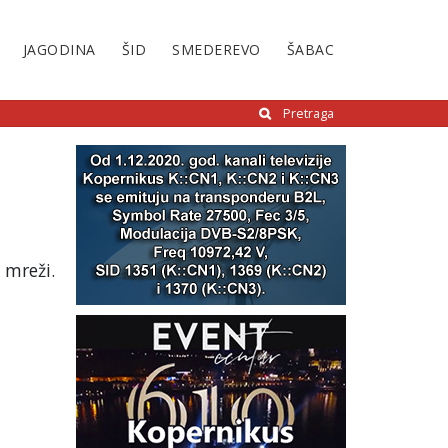
JAGODINA
ŠID
SMEDEREVO
ŠABAC
Pretraga
 mreži.