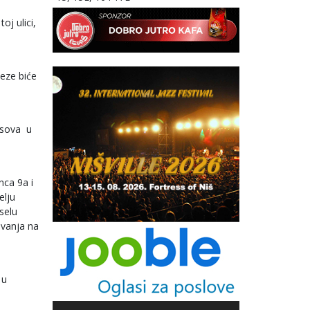
j ulici,
veze biće
asova u
nca 9a i
elju
selu
evanja na
 u