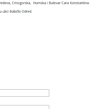
dvedeva, Crnogorska, Humska i Bulevar Cara Konstantina.
 u ulici Babički Odred.