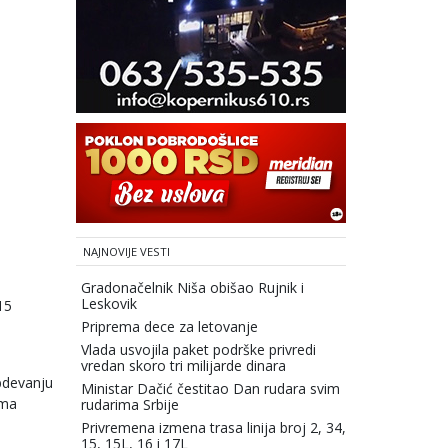
NAJNOVIJE VESTI
Gradonačelnik Niša obišao Rujnik i
Leskovik
15
Priprema dece za letovanje
Vlada usvojila paket podrške privredi
vredan skoro tri milijarde dinara
bdevanju
Ministar Dačić čestitao Dan rudara svim
ama
rudarima Srbije
Privremena izmena trasa linija broj 2, 34,
15, 15L, 16 i 17L