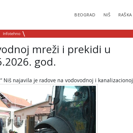
BEOGRAD
NIŠ
RAŠKA
Infotehno
odnoj mreži i prekidi u
.2026. god.
“ Niš najavila je radove na vodovodnoj i kanalizacionoj