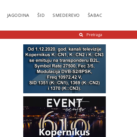
JAGODINA
ŠID
SMEDEREVO
ŠABAC
Pretraga