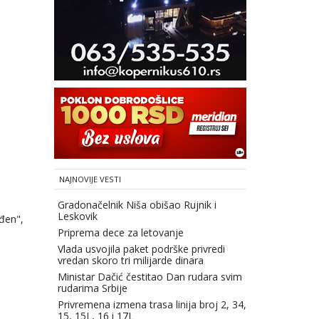
NAJNOVIJE VESTI
Gradonačelnik Niša obišao Rujnik i
Leskovik
eđen",
Priprema dece za letovanje
Vlada usvojila paket podrške privredi
vredan skoro tri milijarde dinara
Ministar Dačić čestitao Dan rudara svim
rudarima Srbije
Privremena izmena trasa linija broj 2, 34,
15, 15L, 16 i 17L