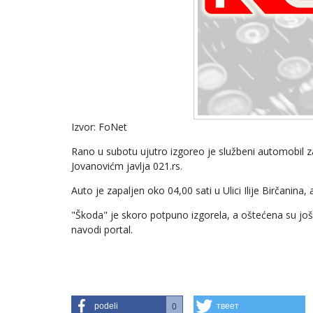
Izvor: FoNet
Rano u subotu ujutro izgoreo je službeni automobil z
Jovanovićm javlja 021.rs.
Auto je zapaljen oko 04,00 sati u Ulici Ilije Birčanina, a
"Škoda" je skoro potpuno izgorela, a oštećena su još 
navodi portal.
podeli
твеет
0