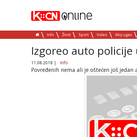
Info
Život
Sport
Video
Moj ugao
Izgoreo auto policij
11.08.2018
|
Info
Povređenih nema ali je oštećen još jedan 