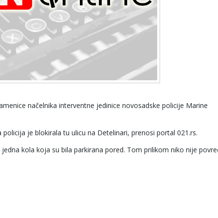
amenice načelnika interventne jedinice novosadske policije Marine
 policija je blokirala tu ulicu na Detelinari, prenosi portal 021.rs.
jedna kola koja su bila parkirana pored. Tom prilikom niko nije povr