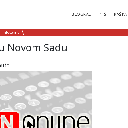
BEOGRAD
NIŠ
RAŠKA
Infotehno
e u Novom Sadu
auto