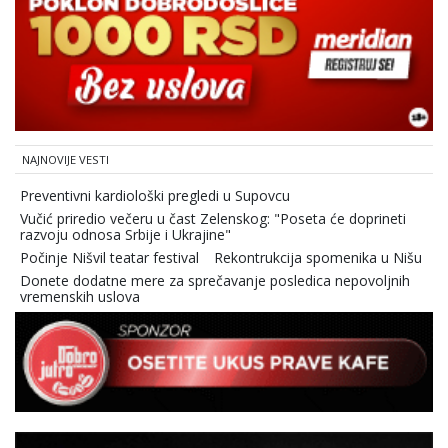
NAJNOVIJE VESTI
Preventivni kardiološki pregledi u Supovcu
Vučić priredio večeru u čast Zelenskog: "Poseta će doprineti
razvoju odnosa Srbije i Ukrajine"
Počinje Nišvil teatar festival
Rekontrukcija spomenika u Nišu
Donete dodatne mere za sprečavanje posledica nepovoljnih
vremenskih uslova