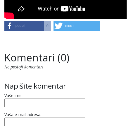
podeli
твеет
0
Komentari (0)
Ne postoji komentar!
Napišite komentar
Vaše ime:
Vaša e-mail adresa: