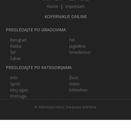
Home
|
Impresum
KOPERNIKUS ONLINE
PREGLEDAJTE PO GRADOVIMA
Beograd
Niš
Raška
Jagodina
Šid
Smederevo
Šabac
PREGLEDAJTE PO KATEGORIJAMA
Info
Život
Sport
Video
Moj ugao
Infotehno
Pretraga
© 2026 Kopernikus. Sva prava zadržana.