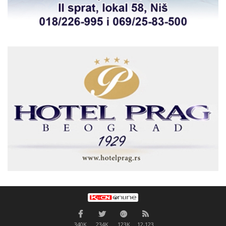
340K
234K
123K
12,123