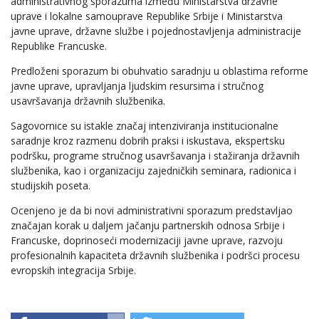
administrativnog sporazuma između Ministarstva državne
uprave i lokalne samouprave Republike Srbije i Ministarstva
javne uprave, državne službe i pojednostavljenja administracije
Republike Francuske.
Predloženi sporazum bi obuhvatio saradnju u oblastima reforme
javne uprave, upravljanja ljudskim resursima i stručnog
usavršavanja državnih službenika.
Sagovornice su istakle značaj intenziviranja institucionalne
saradnje kroz razmenu dobrih praksi i iskustava, ekspertsku
podršku, programe stručnog usavršavanja i stažiranja državnih
službenika, kao i organizaciju zajedničkih seminara, radionica i
studijskih poseta.
Ocenjeno je da bi novi administrativni sporazum predstavljao
značajan korak u daljem jačanju partnerskih odnosa Srbije i
Francuske, doprinoseći modernizaciji javne uprave, razvoju
profesionalnih kapaciteta državnih službenika i podršci procesu
evropskih integracija Srbije.