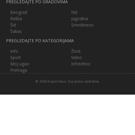
PREGLEDAJTE PO GRADOVIMA
Beograd
Niš
Raška
Jagodina
Šid
Smederevo
Šabac
PREGLEDAJTE PO KATEGORIJAMA
Info
Život
Sport
Video
Moj ugao
Infotehno
Pretraga
© 2026 Kopernikus. Sva prava zadržana.