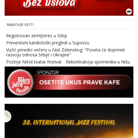
NAJNOVIJE VESTI
Registrovan zemljotres u Srbiji
Preventivni kardiološki pregledi u Supovcu
Vučić priredio večeru u čast Zelenskog: "Poseta će doprineti
razvoju odnosa Srbije i Ukrajine"
Počinje Nišvil teatar festival
Rekontrukcija spomenika u Nišu