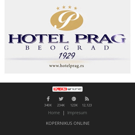
340K
234K
123K
12,123
Home
|
Impresum
KOPERNIKUS ONLINE