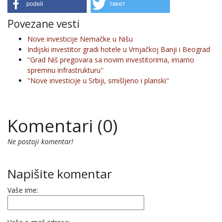
podeli
твеет
Povezane vesti
Nove investicije Nemačke u Nišu
Indijski investitor gradi hotele u Vrnjačkoj Banji i Beograd
''Grad Niš pregovara sa novim investitorima, imamo
spremnu infrastrukturu''
"Nove investicije u Srbiji, smišljeno i planski"
Komentari (0)
Ne postoji komentar!
Napišite komentar
Vaše ime: