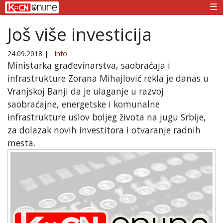
☰
Još više investicija
24.09.2018
|
Info
Ministarka građevinarstva, saobraćaja i
infrastrukture Zorana Mihajlović rekla je danas u
Vranjskoj Banji da je ulaganje u razvoj
saobraćajne, energetske i komunalne
infrastrukture uslov boljeg života na jugu Srbije,
za dolazak novih investitora i otvaranje radnih
mesta.