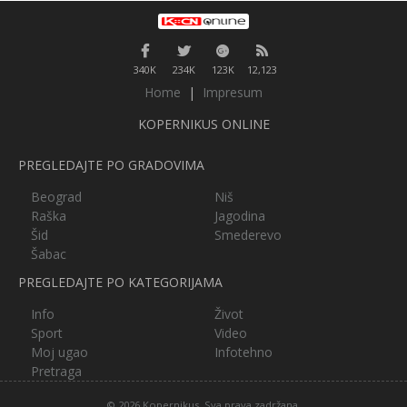
340K
234K
123K
12,123
Home
|
Impresum
KOPERNIKUS ONLINE
PREGLEDAJTE PO GRADOVIMA
Beograd
Niš
Raška
Jagodina
Šid
Smederevo
Šabac
PREGLEDAJTE PO KATEGORIJAMA
Info
Život
Sport
Video
Moj ugao
Infotehno
Pretraga
© 2026 Kopernikus. Sva prava zadržana.