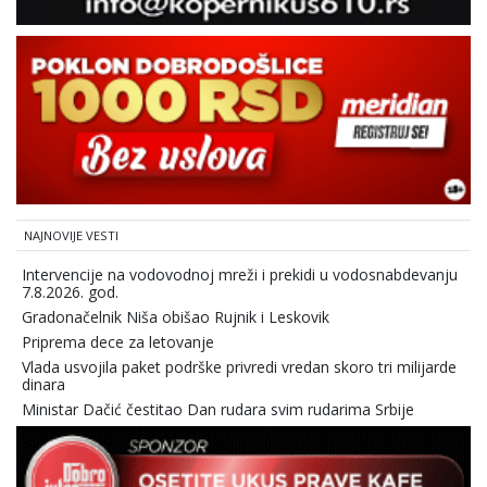
NAJNOVIJE VESTI
Intervencije na vodovodnoj mreži i prekidi u vodosnabdevanju
7.8.2026. god.
Gradonačelnik Niša obišao Rujnik i Leskovik
Priprema dece za letovanje
Vlada usvojila paket podrške privredi vredan skoro tri milijarde
dinara
Ministar Dačić čestitao Dan rudara svim rudarima Srbije