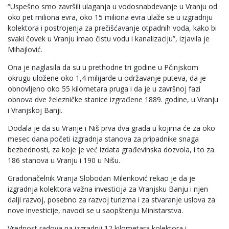
“Uspešno smo završili ulaganja u vodosnabdevanje u Vranju od
oko pet miliona evra, oko 15 miliona evra ulaže se u izgradnju
kolektora i postrojenja za prečišćavanje otpadnih voda, kako bi
svaki čovek u Vranju imao čistu vodu i kanalizaciju”, izjavila je
Mihajlović.
Ona je naglasila da su u prethodne tri godine u Pčinjskom
okrugu uložene oko 1,4 milijarde u održavanje puteva, da je
obnovljeno oko 55 kilometara pruga i da je u završnoj fazi
obnova dve železničke stanice izgrađene 1889. godine, u Vranju
i Vranjskoj Banji.
Dodala je da su Vranje i Niš prva dva grada u kojima će za oko
mesec dana početi izgradnja stanova za pripadnike snaga
bezbednosti, za koje je već izdata građevinska dozvola, i to za
186 stanova u Vranju i 190 u Nišu.
Gradonačelnik Vranja Slobodan Milenković rekao je da je
izgradnja kolektora važna investicija za Vranjsku Banju i njen
dalji razvoj, posebno za razvoj turizma i za stvaranje uslova za
nove investicije, navodi se u saopštenju Ministarstva.
Vrednost radova na izgradnji 12 kilometara kolektora i