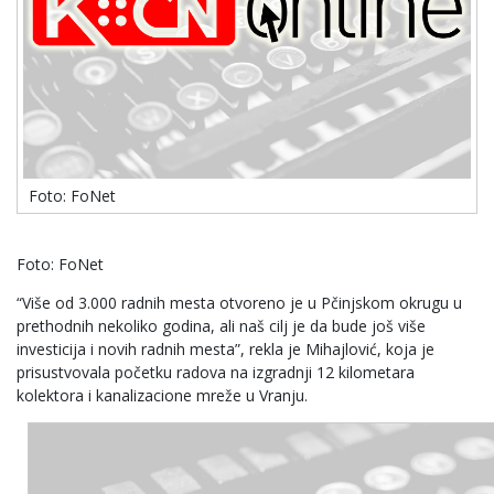
Foto: FoNet
Foto: FoNet
“Više od 3.000 radnih mesta otvoreno je u Pčinjskom okrugu u
prethodnih nekoliko godina, ali naš cilj je da bude još više
investicija i novih radnih mesta”, rekla je Mihajlović, koja je
prisustvovala početku radova na izgradnji 12 kilometara
kolektora i kanalizacione mreže u Vranju.