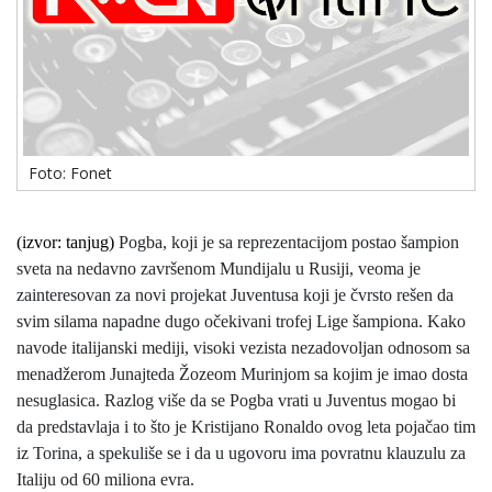
Foto: Fonet
(izvor: tanjug)
Pogba, koji je sa reprezentacijom postao šampion
sveta na nedavno završenom Mundijalu u Rusiji, veoma je
zainteresovan za novi projekat Juventusa koji je čvrsto rešen da
svim silama napadne dugo očekivani trofej Lige šampiona. Kako
navode italijanski mediji, visoki vezista nezadovoljan odnosom sa
menadžerom Junajteda Žozeom Murinjom sa kojim je imao dosta
nesuglasica.
Razlog više da se Pogba vrati u Juventus mogao bi
da predstavlaja i to što je Kristijano Ronaldo ovog leta pojačao tim
iz Torina, a spekuliše se i da u ugovoru ima povratnu klauzulu za
Italiju od 60 miliona evra.