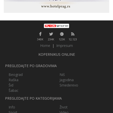
340K
234K
123K
12,123
Home
|
Impresum
KOPERNIKUS ONLINE
PREGLEDAJTE PO GRADOVIMA
Beograd
Niš
Raška
Jagodina
Šid
Smederevo
Šabac
PREGLEDAJTE PO KATEGORIJAMA
Info
Život
Sport
Video