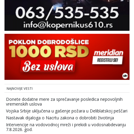
NAJNOVIJE VESTI
Donete dodatne mere za sprečavanje posledica nepovoljnih
vremenskih uslova
Vojska Srbije uključena u gašenje požara u Deliblatskoj peščari
Nastavak dijaloga o Nacrtu zakona o dobrobiti životinja
Intervencije na vodovodnoj mreži i prekidi u vodosnabdevanju
7.8.2026. god.