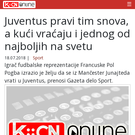
☰
Juventus pravi tim snova,
a kući vraćaju i jednog od
najboljih na svetu
18.07.2018
|
Sport
Igrač fudbalske reprezentacije Francuske Pol
Pogba izrazio je želju da se iz Mančester Junajteda
vrati u Juventus, prenosi Gazeta delo Sport.