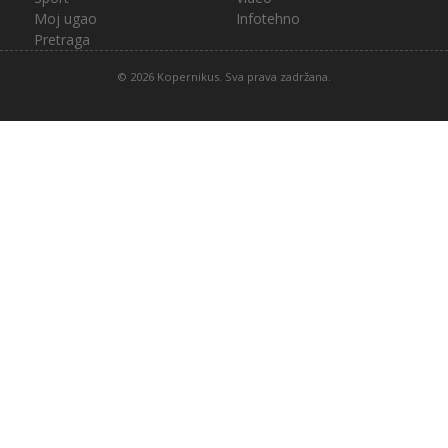
Moj ugao
Infotehno
Pretraga
© 2026 Kopernikus. Sva prava zadržana.