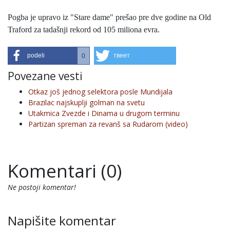
Pogba je upravo iz "Stare dame" prešao pre dve godine na Old
Traford za tadašnji rekord od 105 miliona evra.
podeli
твеет
0
Povezane vesti
Otkaz još jednog selektora posle Mundijala
Brazilac najskuplji golman na svetu
Utakmica Zvezde i Dinama u drugom terminu
Partizan spreman za revanš sa Rudarom (video)
Komentari (0)
Ne postoji komentar!
Napišite komentar