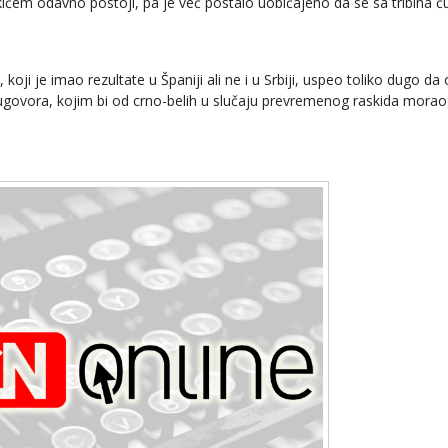
em odavno postoji, pa je već postalo uobičajeno da se sa tribina ču
koji je imao rezultate u Španiji ali ne i u Srbiji, uspeo toliko dugo da
govora, kojim bi od crno-belih u slučaju prevremenog raskida morao