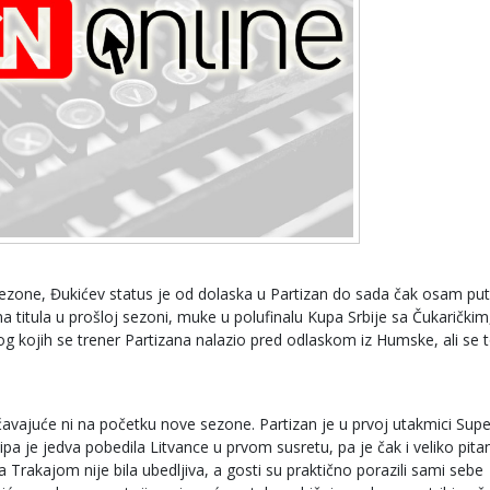
sezone, Đukićev status je od dolaska u Partizan do sada čak osam put
 titula u prošloj sezoni, muke u polufinalu Kupa Srbije sa Čukaričkim
g kojih se trener Partizana nalazio pred odlaskom iz Humske, ali se 
avajuće ni na početku nove sezone. Partizan je u prvoj utakmici Supe
a je jedva pobedila Litvance u prvom susretu, pa je čak i veliko pita
 sa Trakajom nije bila ubedljiva, a gosti su praktično porazili sami sebe