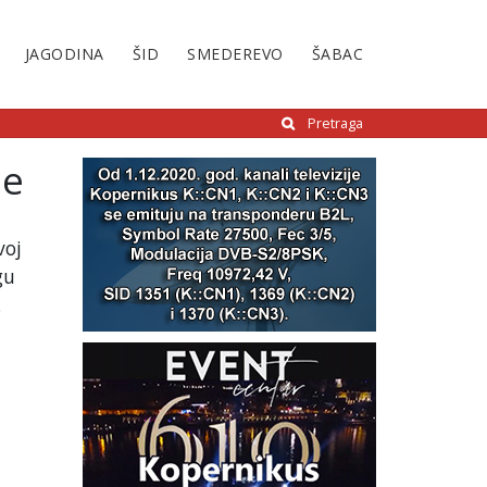
JAGODINA
ŠID
SMEDEREVO
ŠABAC
Pretraga
ne
voj
gu
.