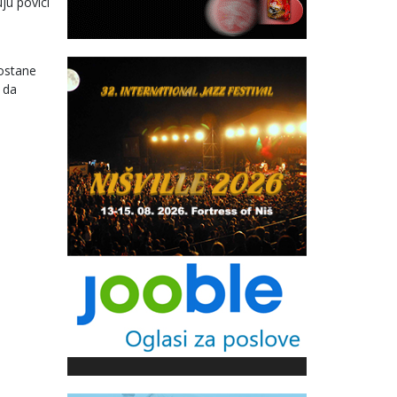
ju povici
 ostane
 da