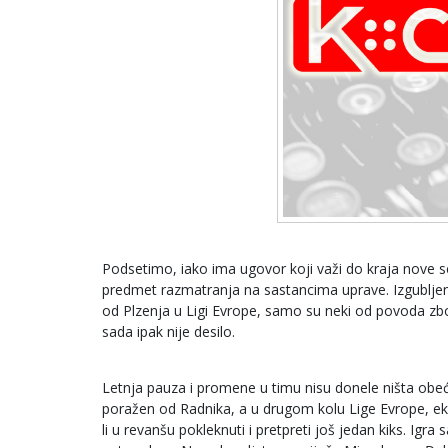
Podsetimo, iako ima ugovor koji važi do kraja nove 
predmet razmatranja na sastancima uprave. Izgubljena
od Plzenja u Ligi Evrope, samo su neki od povoda zbo
sada ipak nije desilo.
Letnja pauza i promene u timu nisu donele ništa obeć
poražen od Radnika, a u drugom kolu Lige Evrope, ekip
li u revanšu pokleknuti i pretpreti još jedan kiks. Igra