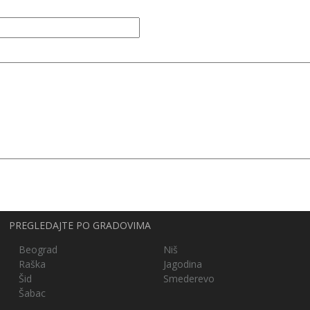
PREGLEDAJTE PO GRADOVIMA
Beograd
Niš
Raška
Jagodina
Šid
Smederevo
Šabac