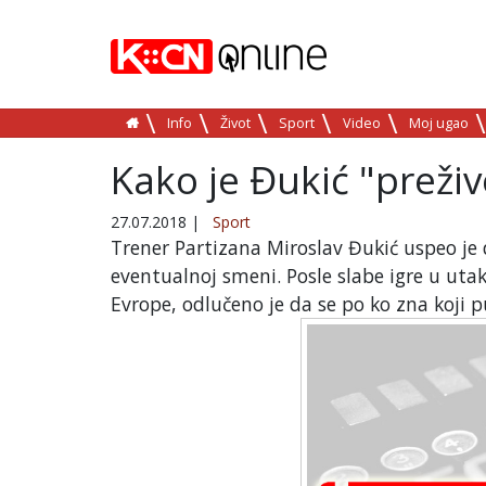
Info
Život
Sport
Video
Moj ugao
Kako je Đukić "preži
27.07.2018
|
Sport
Trener Partizana Miroslav Đukić uspeo je d
eventualnoj smeni. Posle slabe igre u uta
Evrope, odlučeno je da se po ko zna koji 