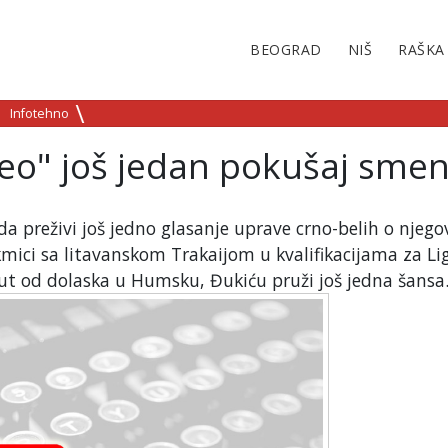
BEOGRAD
NIŠ
RAŠKA
Infotehno
veo" još jedan pokušaj sme
a preživi još jedno glasanje uprave crno-belih o njego
kmici sa litavanskom Trakaijom u kvalifikacijama za Li
put od dolaska u Humsku, Đukiću pruži još jedna šansa