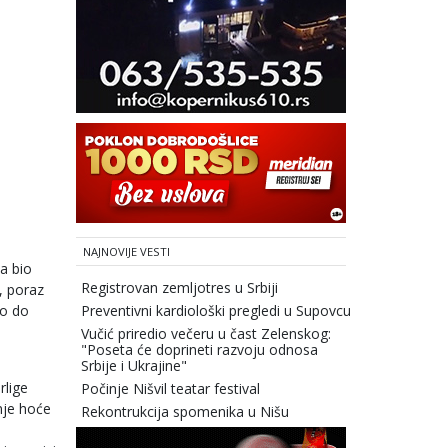
NAJNOVIJE VESTI
a bio
Registrovan zemljotres u Srbiji
, poraz
to do
Preventivni kardiološki pregledi u Supovcu
Vučić priredio večeru u čast Zelenskog:
"Poseta će doprineti razvoju odnosa
Srbije i Ukrajine"
rlige
Počinje Nišvil teatar festival
nje hoće
Rekontrukcija spomenika u Nišu