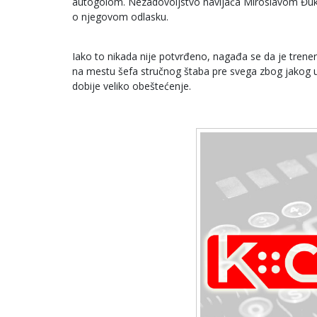
autogolom. Nezadovoljstvo navijača Miroslavom Đukić
o njegovom odlasku.
Iako to nikada nije potvrđeno, nagađa se da je trener, 
na mestu šefa stručnog štaba pre svega zbog jakog u
dobije veliko obeštećenje.