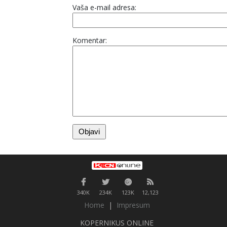
Vaša e-mail adresa:
Komentar:
340K
234K
123K
12,123
Home
|
Impresum
KOPERNIKUS ONLINE