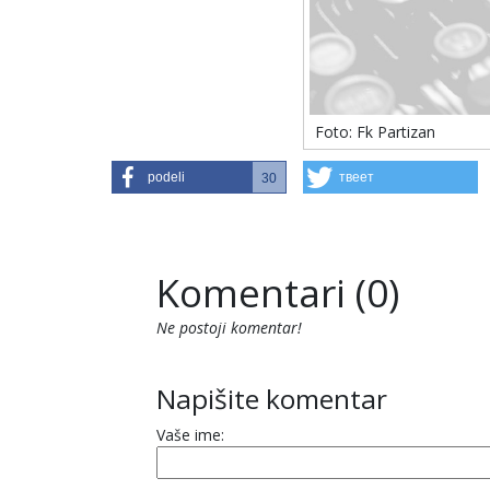
Foto: Fk Partizan
podeli
твеет
30
Komentari (0)
Ne postoji komentar!
Napišite komentar
Vaše ime: