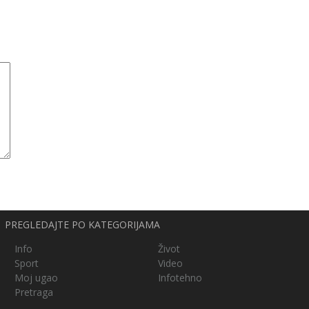
PREGLEDAJTE PO KATEGORIJAMA
Info
Život
Sport
Video
Moj ugao
Infotehno
Pretraga