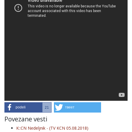
podeli
твеет
21
Povezane vesti
K::CN Nedeljnik - (TV KCN 05.08.2018)