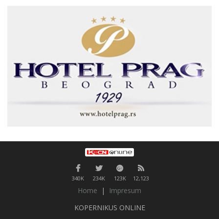
340K
234K
123K
12,123
Home
|
Impresum
KOPERNIKUS ONLINE