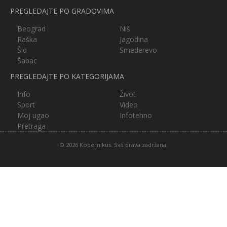
PREGLEDAJTE PO GRADOVIMA
Beograd
Niš
Raška
Jagodina
Šid
Smederevo
Šabac
PREGLEDAJTE PO KATEGORIJAMA
Info
Život
Sport
Video
Moj ugao
Infotehno
Pretraga
© 2026 Kopernikus. Sva prava zadržana.