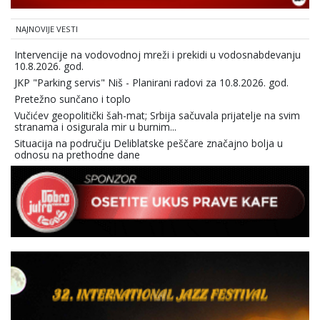
NAJNOVIJE VESTI
Intervencije na vodovodnoj mreži i prekidi u vodosnabdevanju
10.8.2026. god.
JKP "Parking servis" Niš - Planirani radovi za 10.8.2026. god.
Pretežno sunčano i toplo
Vučićev geopolitički šah-mat; Srbija sačuvala prijatelje na svim
stranama i osigurala mir u burnim...
Situacija na području Deliblatske peščare značajno bolja u
odnosu na prethodne dane