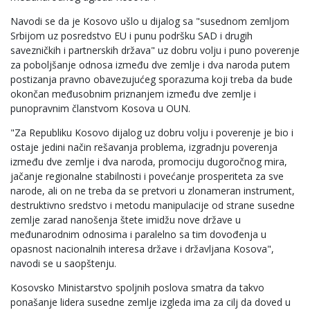
Navodi se da je Kosovo ušlo u dijalog sa "susednom zemljom
Srbijom uz posredstvo EU i punu podršku SAD i drugih
savezničkih i partnerskih država" uz dobru volju i puno poverenje
za poboljšanje odnosa između dve zemlje i dva naroda putem
postizanja pravno obavezujućeg sporazuma koji treba da bude
okončan međusobnim priznanjem između dve zemlje i
punopravnim članstvom Kosova u OUN.
"Za Republiku Kosovo dijalog uz dobru volju i poverenje je bio i
ostaje jedini način rešavanja problema, izgradnju poverenja
između dve zemlje i dva naroda, promociju dugoročnog mira,
jačanje regionalne stabilnosti i povećanje prosperiteta za sve
narode, ali on ne treba da se pretvori u zlonameran instrument,
destruktivno sredstvo i metodu manipulacije od strane susedne
zemlje zarad nanošenja štete imidžu nove države u
međunarodnim odnosima i paralelno sa tim dovođenja u
opasnost nacionalnih interesa države i državljana Kosova",
navodi se u saopštenju.
Kosovsko Ministarstvo spoljnih poslova smatra da takvo
ponašanje lidera susedne zemlje izgleda ima za cilj da doved u