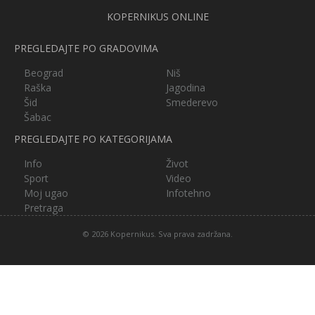
KOPERNIKUS ONLINE
PREGLEDAJTE PO GRADOVIMA
Beograd
Niš
Raška
Jagodina
Šid
Smederevo
Šabac
PREGLEDAJTE PO KATEGORIJAMA
Info
Život
Sport
Video
Moj ugao
Infotehno
Pretraga
© 2026 Kopernikus. Sva prava zadržana.