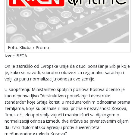
Foto: Klix.ba / Promo
Izvor: BETA
On je zatražilo od Evropske unije da osudi ponašanje Srbije koje
je, kako se navodi, suprotno obavezi za regionalnu saradnju i
volji za punu normalizaciju odnosa dve zemlje.
U saopštenju Ministarstvo spoljnih poslova Kosova ocenilo je
kao neprihvatljivo "destruktivno ponašanje i dvostruke
standarde" koje Srbija koristi u međunarodnim odnosima prema
zemljama, koje su priznale ili nisu priznale nezavisnost Kosova,
"koristeći, zloupotrebljavajući i manipulišući sa dijalogom o
normalizaciji odnosa između dve države sa prvenstvenim ciljem
da izvrši diplomatsku agresiju protiv suvereniteta i
međunarodnog ugleda Kosova".