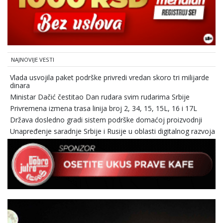
NAJNOVIJE VESTI
Vlada usvojila paket podrške privredi vredan skoro tri milijarde
dinara
Ministar Dačić čestitao Dan rudara svim rudarima Srbije
Privremena izmena trasa linija broj 2, 34, 15, 15L, 16 i 17L
Država dosledno gradi sistem podrške domaćoj proizvodnji
Unapređenje saradnje Srbije i Rusije u oblasti digitalnog razvoja