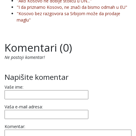
"Ako Kosovo ne dobije stolicu u UN..."
"I da priznamo Kosovo, ne znači da bismo odmah u EU"
"Kosovo bez razgovora sa Srbijom može da prodaje
maglu"
Komentari (0)
Ne postoji komentar!
Napišite komentar
Vaše ime:
Vaša e-mail adresa:
Komentar: