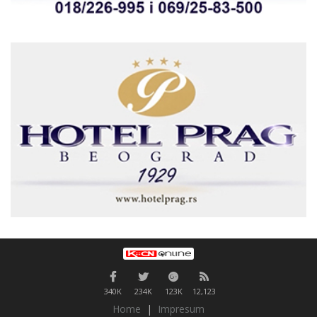
340K
234K
123K
12,123
Home
|
Impresum