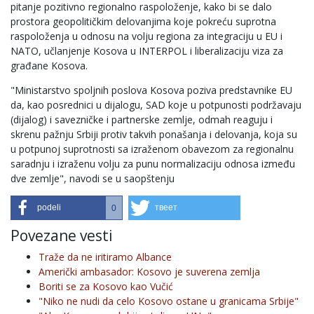
pitanje pozitivno regionalno raspoloženje, kako bi se dalo
prostora geopolitičkim delovanjima koje pokreću suprotna
raspoloženja u odnosu na volju regiona za integraciju u EU i
NATO, učlanjenje Kosova u INTERPOL i liberalizaciju viza za
građane Kosova.
"Ministarstvo spoljnih poslova Kosova poziva predstavnike EU
da, kao posrednici u dijalogu, SAD koje u potpunosti podržavaju
(dijalog) i savezničke i partnerske zemlje, odmah reaguju i
skrenu pažnju Srbiji protiv takvih ponašanja i delovanja, koja su
u potpunoj suprotnosti sa izraženom obavezom za regionalnu
saradnju i izraženu volju za punu normalizaciju odnosa između
dve zemlje", navodi se u saopštenju
podeli
твеет
0
Povezane vesti
Traže da ne iritiramo Albance
Američki ambasador: Kosovo je suverena zemlja
Boriti se za Kosovo kao Vučić
"Niko ne nudi da celo Kosovo ostane u granicama Srbije"