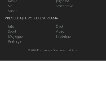
Raška
Jagodina
Šid
Smederevo
Šabac
PREGLEDAJTE PO KATEGORIJAMA
Info
Život
Sport
Video
Moj ugao
Infotehno
Pretraga
© 2026 Kopernikus. Sva prava zadržana.