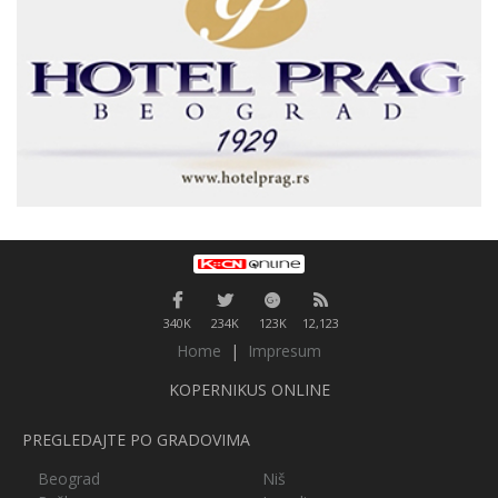
340K
234K
123K
12,123
Home
|
Impresum
KOPERNIKUS ONLINE
PREGLEDAJTE PO GRADOVIMA
Beograd
Niš