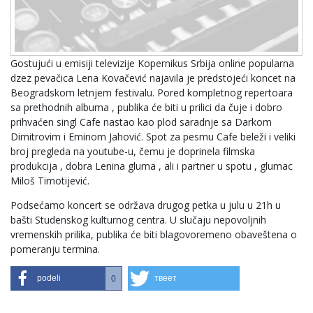
Gostujući u emisiji televizije Kopernikus Srbija online popularna
dzez pevačica Lena Kovačević najavila je predstojeći koncet na
Beogradskom letnjem festivalu. Pored kompletnog repertoara
sa prethodnih albuma , publika će biti u prilici da čuje i dobro
prihvaćen singl Cafe nastao kao plod saradnje sa Darkom
Dimitrovim i Eminom Jahović. Spot za pesmu Cafe beleži i veliki
broj pregleda na youtube-u, čemu je doprinela filmska
produkcija , dobra Lenina gluma , ali i partner u spotu , glumac
Miloš Timotijević.
Podsećamo koncert se održava drugog petka u julu u 21h u
bašti Studenskog kulturnog centra. U slučaju nepovoljnih
vremenskih prilika, publika će biti blagovoremeno obaveštena o
pomeranju termina.
podeli
твеет
0