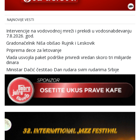
NAJNOVIJE VESTI
Intervencije na vodovodnoj mreži i prekidi u vodosnabdevanju
7.8.2026. god.
Gradonačelnik Niša obišao Rujnik i Leskovik
Priprema dece za letovanje
Vlada usvojila paket podrške privredi vredan skoro tri milijarde
dinara
Ministar Dačić čestitao Dan rudara svim rudarima Srbije