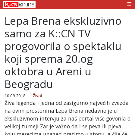
☰
Lepa Brena ekskluzivno
samo za K::CN TV
progovorila o spektaklu
koji sprema 20.og
oktobra u Areni u
Beogradu
10.09.2018
|
Život
Živa legenda i jedna od zasigurno najvećih zvezda
na ovim prostorima Lepa Brena nedavno je u
ekskluzivnom intervju za naš portal više govorila o
velikoj turneji Zar je važno da l se peva ili pjeva
koju mesecima unazad pratimo u stopu, a čija će