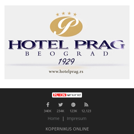
340K
234K
123K
12,123
Home
|
Impresum
KOPERNIKUS ONLINE