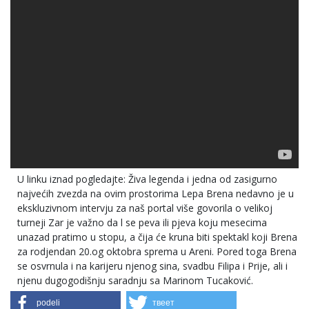
U linku iznad pogledajte: Živa legenda i jedna od zasigurno
najvećih zvezda na ovim prostorima Lepa Brena nedavno je u
ekskluzivnom intervju za naš portal više govorila o velikoj
turneji Zar je važno da l se peva ili pjeva koju mesecima
unazad pratimo u stopu, a čija će kruna biti spektakl koji Brena
za rodjendan 20.og oktobra sprema u Areni. Pored toga Brena
se osvrnula i na karijeru njenog sina, svadbu Filipa i Prije, ali i
njenu dugogodišnju saradnju sa Marinom Tucaković.
podeli
твеет