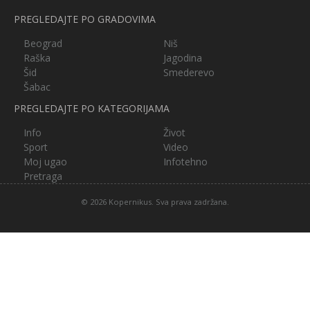
PREGLEDAJTE PO GRADOVIMA
Beograd
Niš
Raška
Jagodina
Šid
Smederevo
Šabac
PREGLEDAJTE PO KATEGORIJAMA
Info
Život
Sport
Video
Moj ugao
Infotehno
Pretraga
© 2026 Kopernikus. Sva prava zadržana.