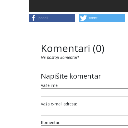
podeli
твеет
Komentari (0)
Ne postoji komentar!
Napišite komentar
Vaše ime:
Vaša e-mail adresa:
Komentar: