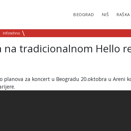
BEOGRAD
NIŠ
RAŠKA
Infotehno
a na tradicionalnom Hello r
ko planova za koncert u Beogradu 20.oktobra u Areni ko
rijere.