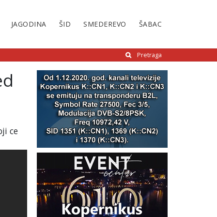
JAGODINA
ŠID
SMEDEREVO
ŠABAC
Pretraga
ed
ji ce