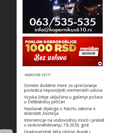
NAJNOVIJE VESTI
Donete dodatne mere za sprečavanje
posledica nepovoljnih vremenskih uslova
Vojska Srbije uključena u gašenje požara
u Deliblatskoj peščari
Nastavak dijaloga o Nacrtu zakona o
dobrobiti životinja
Intervencije na vodovodnoj mreži i prekidi
u vodosnabdevanju 7.8.2026. god.
Gradonačelnik Niša obišao Rujnik i