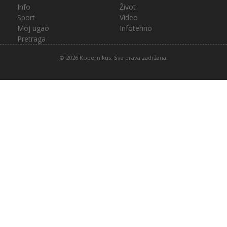
Info
Život
Sport
Video
Moj ugao
Infotehno
Pretraga
© 2026 Kopernikus. Sva prava zadržana.