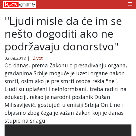
☰
''Ljudi misle da će im se
nešto dogoditi ako ne
podržavaju donorstvo''
02.08.2018
|
Život
Od danas, prema Zakonu o presađivanju organa,
građanima Srbije moguće je uzeti organe nakon
smrti, osim ako je pre smrti osoba rekla ''ne''.
Ljudi su uplašeni i neinformisani, treba raditi na
edukaciji, rekao je narodni poslanik Dušan
Milisavljević, gostujući u emisiji Srbija On Line i
objasnio zbog čega je važan Zakon koji je danas
stupio na snagu.