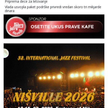
Priprema dece za letovanje
Vlada usvojila paket podrške privredi vredan skoro tri milijarde
dinara