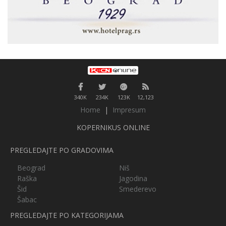
340K
234K
123K
12,123
Home
|
Impresum
KOPERNIKUS ONLINE
PREGLEDAJTE PO GRADOVIMA
Beograd
Niš
Raška
Jagodina
Šid
Smederevo
Šabac
PREGLEDAJTE PO KATEGORIJAMA