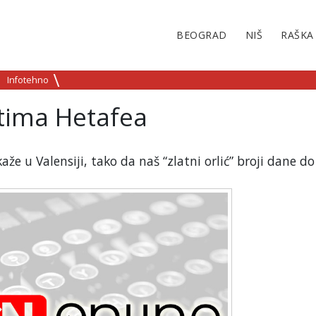
BEOGRAD
NIŠ
RAŠKA
Infotehno
tima Hetafea
e u Valensiji, tako da naš “zlatni orlić” broji dane do