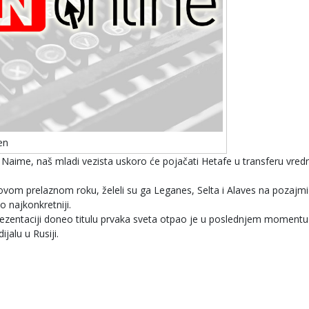
en
o. Naime, naš mladi vezista uskoro će pojačati Hetafe u transferu vre
om prelaznom roku, želeli su ga Leganes, Selta i Alaves na pozajmi
o najkonkretniji.
prezentaciji doneo titulu prvaka sveta otpao je u poslednjem momentu
jalu u Rusiji.