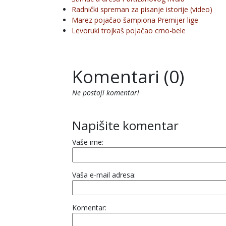
Radnički spreman za pisanje istorije (video)
Marez pojačao šampiona Premijer lige
Levoruki trojkaš pojačao crno-bele
Komentari (0)
Ne postoji komentar!
Napišite komentar
Vaše ime:
Vaša e-mail adresa:
Komentar: