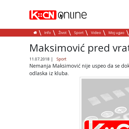
Info
Život
Sport
Video
Moj ugao
Maksimović pred vra
11.07.2018
|
Sport
Nemanja Maksimović nije uspeo da se dokaž
odlaska iz kluba.