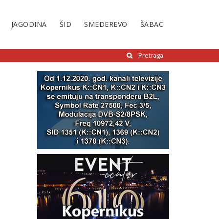
JAGODINA
ŠID
SMEDEREVO
ŠABAC
Pretraga