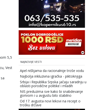
dnom 5,5
NAJNOVIJE VESTI
cu, Vest
Apel nišlijama da racionalnije troše vodu
Najbolja inkluzivna igračka - piktoknjiga
 sa
Srbija i Republika Srpska jačaju saradnju u
oblasti porodične politike i mladih
NIS preduzima sve kako bi snabdevanje
gorivom i u avgustu bilo stabilno
Od 17. avgusta novi lekovi na recept o
trošku države