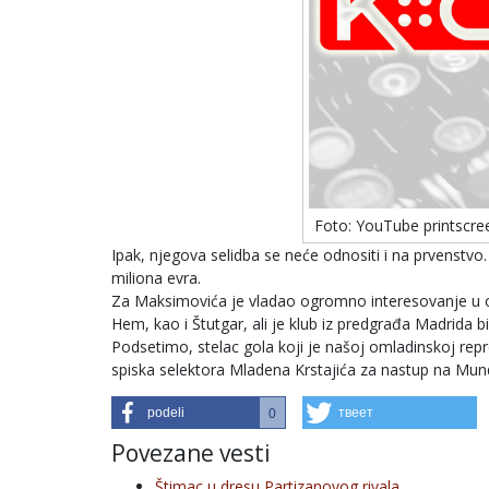
Foto: YouTube printscre
Ipak, njegova selidba se neće odnositi i na prvenstv
miliona evra.
Za Maksimovića je vladao ogromno interesovanje u ov
Hem, kao i Štutgar, ali je klub iz predgrađa Madrida bi
Podsetimo, stelac gola koji je našoj omladinskoj re
spiska selektora Mladena Krstajića za nastup na Mundi
podeli
твеет
0
Povezane vesti
Štimac u dresu Partizanovog rivala